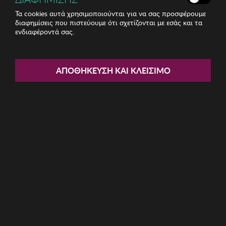
Τα cookies αυτά χρησιμοποιούνται για να σας προσφέρουμε
διαφημίσεις που πιστεύουμε ότι σχετίζονται με εσάς και τα
ενδιαφέροντά σας.
Share:
Ανδρικό Πορτοφόλι Garbalia
ΑΠΟΘΉΚΕΥΣΗ ΚΑΙ ΚΛΕΊΣΙΜΟ
ΚΩΔ: 456ZYM1206003
16.86€
Ποσότητα:
Όριο έως 5 προϊόν(τα) ανά παραγγελία