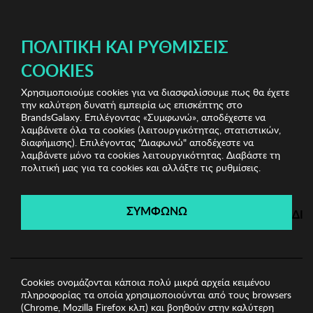
ΔΩΡΕΑΝ ΜΕΤΑΦΟΡΙΚΑ ΜΕ ΠΙΣΤΩΤΙΚΗ Ή ΧΡΕΩΣΤΙΚΗ ΚΑΡΤΑ, PAYPAL & IRIS!
ΔΩΡΕΑΝ ΜΕΤΑΦΟΡΙΚΑ ΜΕ ΑΓΟΡΕΣ ΑΠΌ 49€ ΚΑΙ ΆΝΩ!
ΠΟΛΙΤΙΚΉ ΚΑΙ ΡΥΘΜΊΣΕΙΣ
COOKIES
Χρησιμοποιούμε cookies για να διασφαλίσουμε πως θα έχετε
Bags & Wallets Shop
Ανδρικά Πορτοφόλια
Ανδρικό
την καλύτερη δυνατή εμπειρία ως επισκέπτης στο
Πορτοφόλι Garbalia
BrandsGalaxy. Επιλέγοντας «Συμφωνώ», αποδέχεστε να
λαμβάνετε όλα τα cookies (λειτουργικότητας, στατιστικών,
διαφήμισης). Επιλέγοντας "Διαφωνώ" αποδέχεστε να
λαμβάνετε μόνο τα cookies λειτουργικότητας. Διαβάστε τη
Bags & Wallets Shop
πολιτική μας για τα cookies και αλλάξτε τις ρυθμίσεις.
Λήγει σε:
06
ημέρες
|
04
ώρες
51
λεπτά
06
δευτ.
ΣΥΜΦΩΝΩ
ΔΙ
Cookies ονομάζονται κάποια πολύ μικρά αρχεία κειμένου
πληροφορίας τα οποία χρησιμοποιούνται από τους browsers
(Chrome, Mozilla Firefox κλπ) και βοηθούν στην καλύτερη