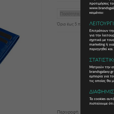
προτιμήσεις το
www.brandsgala
κειμένου:
Ποσότητα:
ΛΕΙΤΟΥΡΓ
Όριο έως 5 προϊόν(τα) ανά παρ
Επιτρέπουν την
για την λειτου
σχετικά με το
marketing ή γι
περιηγηθεί και
ΣΤΑΤΙΣΤΙ
Μετρούν την επ
brandsgalaxy.g
εμπειρία για τ
τις οποίες θα 
ΔΙΑΦΗΜΙ
Τα cookies αυτ
πιστεύουμε ότι
Περιγραφή: