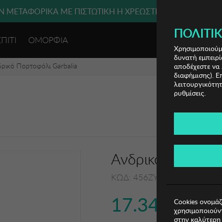
 ΜΕΤΑΦΟΡΙΚΑ ΜΕ ΠΙΣΤΩΤΙΚΗ Ή ΧΡΕΩΣΤΙΚΗ ΚΑΡΤΑ, PAYPAL
ΠΟΛΙΤΙΚ
ΣΠΙΤΙ
ΟΜΟΡΦΙΑ
ΕΙΣΟΔΟΣ 
Χρησιμοποιούμε
δυνατή εμπειρί
ρικό Πορτοφόλι Garbalia
αποδέχεστε να 
διαφήμισης). Ε
λειτουργικότητ
ρυθμίσεις.
Ανδρικό Πορτοφό
ΚΩΔ: 456ZYM1129
17.34€
Cookies ονομάζ
χρησιμοποιούντ
στην καλύτερη 