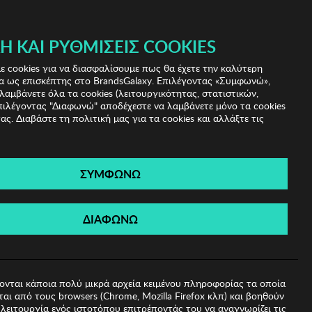
 & IRIS!
Ή ΚΑΙ ΡΥΘΜΊΣΕΙΣ COOKIES
(0)
- ΕΓΓΡΑΦΗ
ΤΟ ΚΑΛΑΘΙ ΜΟΥ
 cookies για να διασφαλίσουμε πως θα έχετε την καλύτερη
α ως επισκέπτης στο BrandsGalaxy. Επιλέγοντας «Συμφωνώ»,
λαμβάνετε όλα τα cookies (λειτουργικότητας, στατιστικών,
πιλέγοντας "Διαφωνώ" αποδέχεστε να λαμβάνετε μόνο τα cookies
ας. Διαβάστε τη πολιτική μας για τα cookies και αλλάξτε τις
ΣΥΜΦΩΝΩ
λι Garbalia
ΔΙΑΦΩΝΩ
ονται κάποια πολύ μικρά αρχεία κειμένου πληροφορίας τα οποία
αι από τους browsers (Chrome, Mozilla Firefox κλπ) και βοηθούν
λειτουργία ενός ιστοτόπου επιτρέποντάς του να αναγνωρίζει τις