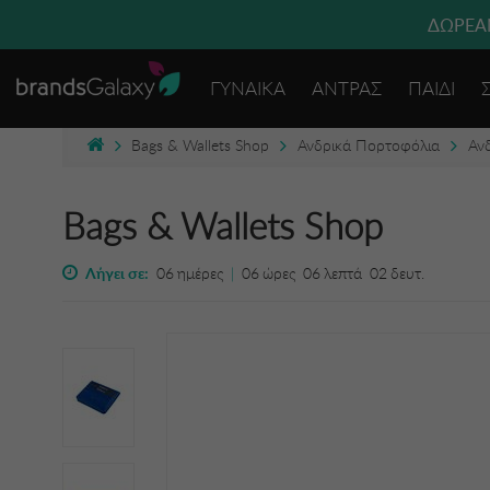
ΔΩΡΕΑΝ
ΓΥΝΑΙΚΑ
ΑΝΤΡΑΣ
ΠΑΙΔΙ
Bags & Wallets Shop
Ανδρικά Πορτοφόλια
Ανδ
Bags & Wallets Shop
Λήγει σε:
06
ημέρες
|
06
ώρες
06
λεπτά
02
δευτ.