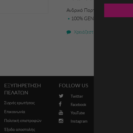
Ανδρικό Πορτοφόλι Garbalia
100% GENUINE LEATHER Lengt
Χρειάζεστε βοήθεια;
ΕΞΥΠΗΡΕΤΗΣΗ
FOLLOW US
PROMO
ΠΕΛΑΤΩΝ
Twitter
Brands
Συχνές ερωτήσεις
Facebook
Επικοινωνία
YouTube
Πολιτική επιστροφών
Instagram
Έξοδα αποστολής