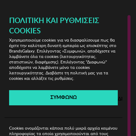
ΔΩΡΕΑΝ ΜΕΤΑΦΟΡΙΚΑ ΜΕ ΠΙΣΤΩΤΙΚΗ Ή ΧΡΕΩΣΤΙΚΗ ΚΑΡΤΑ, PAYPAL & IRIS!
ΔΩΡΕΑΝ ΜΕΤΑΦΟΡΙΚΑ ΜΕ ΑΓΟΡΕΣ ΑΠΌ 49€ ΚΑΙ ΆΝΩ!
ΠΟΛΙΤΙΚΉ ΚΑΙ ΡΥΘΜΊΣΕΙΣ
COOKIES
Χρησιμοποιούμε cookies για να διασφαλίσουμε πως θα
Bags & Wallets Shop
έχετε την καλύτερη δυνατή εμπειρία ως επισκέπτης στο
BrandsGalaxy. Επιλέγοντας «Συμφωνώ», αποδέχεστε να
λαμβάνετε όλα τα cookies (λειτουργικότητας,
Bags & Wallets Shop
στατιστικών, διαφήμισης). Επιλέγοντας "Διαφωνώ"
αποδέχεστε να λαμβάνετε μόνο τα cookies
λειτουργικότητας. Διαβάστε τη πολιτική μας για τα
Λήγει σε:
00
ημέρες
|
00
ώρες
00
λεπτά
00
δευτ.
cookies και αλλάξτε τις ρυθμίσεις.
Filters
ΣΥΜΦΩΝΩ
ΔΙΑΦΩ
Η καμπάνια έχει λήξει.
Δείτε τις προσφορές μας από τις διαθέσιμες
καμπάνιες!
Cookies ονομάζονται κάποια πολύ μικρά αρχεία κειμένου
πληροφορίας τα οποία χρησιμοποιούνται από τους