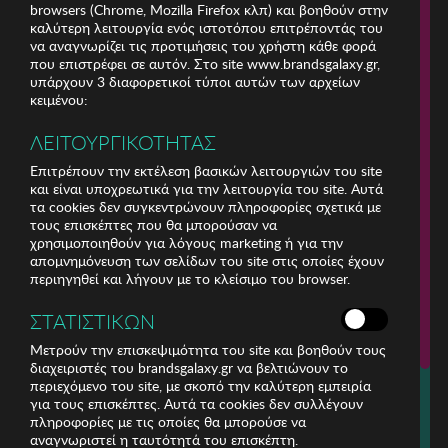
browsers (Chrome, Mozilla Firefox κλπ) και βοηθούν στην
καλύτερη λειτουργία ενός ιστοτόπου επιτρέποντάς του
να αναγνωρίζει τις προτιμήσεις του χρήστη κάθε φορά
που επιστρέφει σε αυτόν. Στο site www.brandsgalaxy.gr,
υπάρχουν 3 διαφορετικοί τύποι αυτών των αρχείων
κειμένου:
ΛΕΙΤΟΥΡΓΙΚΟΤΗΤΑΣ
Επιτρέπουν την εκτέλεση βασικών λειτουργιών του site
και είναι υποχρεωτικά για την λειτουργία του site. Αυτά
τα cookies δεν συγκεντρώνουν πληροφορίες σχετικά με
τους επισκέπτες που θα μπορούσαν να
χρησιμοποιηθούν για λόγους marketing ή για την
απομνημόνευση των σελίδων του site στις οποίες έχουν
περιηγηθεί και λήγουν με το κλείσιμο του browser.
ΕΤΑΙΡΕΙΑ
ΣΤΑΤΙΣΤΙΚΩΝ
ΕΞΥΠΗΡΕΤΗΣΗ ΠΕΛΑΤΩΝ
Μετρούν την επισκεψιμότητα του site και βοηθούν τους
διαχειριστές του brandsgalaxy.gr να βελτιώνουν το
περιεχόμενο του site, με σκοπό την καλύτερη εμπειρία
Για τηλεφωνικές παραγγελίες καλέστε
για τους επισκέπτες. Αυτά τα cookies δεν συλλέγουν
211 18 94 400
πληροφορίες με τις οποίες θα μπορούσε να
(Δευτέρα έως Παρασκευή 9:30 - 14:30 & 24ώρες Φωνητική Πύλη)
αναγνωριστεί η ταυτότητά του επισκέπτη.