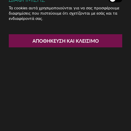
Τα cookies αυτά χρησιμοποιούνται για να σας προσφέρουμε
διαφημίσεις που πιστεύουμε ότι σχετίζονται με εσάς και τα
ενδιαφέροντά σας.
Share:
Γυναικείο Δαχτυλίδι THE MAD
ΑΠΟΘΉΚΕΥΣΗ ΚΑΙ ΚΛΕΊΣΙΜΟ
BIJOUX
ΚΩΔ: foyu03
5.72€
Η καμπάνια έχει λήξει