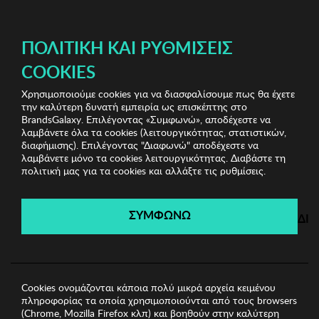
ΔΩΡΕΑΝ ΜΕΤΑΦΟΡΙΚΑ ΜΕ ΠΙΣΤΩΤΙΚΗ Ή ΧΡΕΩΣΤΙΚΗ ΚΑΡΤΑ, PAYPAL & IRIS!
ΠΟΛΙΤΙΚΉ ΚΑΙ ΡΥΘΜΊΣΕΙΣ
COOKIES
Χρησιμοποιούμε cookies για να διασφαλίσουμε πως θα έχετε
The Mad Bijoux
Γυναικεία Δαχτυλίδια
Γυναικείο
την καλύτερη δυνατή εμπειρία ως επισκέπτης στο
Δαχτυλίδι THE MAD BIJOUX
BrandsGalaxy. Επιλέγοντας «Συμφωνώ», αποδέχεστε να
λαμβάνετε όλα τα cookies (λειτουργικότητας, στατιστικών,
διαφήμισης). Επιλέγοντας "Διαφωνώ" αποδέχεστε να
λαμβάνετε μόνο τα cookies λειτουργικότητας. Διαβάστε τη
The Mad Bijoux
πολιτική μας για τα cookies και αλλάξτε τις ρυθμίσεις.
Λήγει σε:
00
ημέρες
|
00
ώρες
00
λεπτά
00
δευτ.
ΣΥΜΦΩΝΩ
ΔΙ
Cookies ονομάζονται κάποια πολύ μικρά αρχεία κειμένου
πληροφορίας τα οποία χρησιμοποιούνται από τους browsers
(Chrome, Mozilla Firefox κλπ) και βοηθούν στην καλύτερη