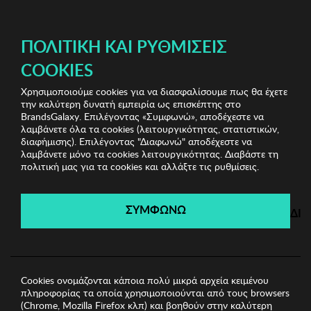
ΔΩΡΕΑΝ ΜΕΤΑΦΟΡΙΚΑ ΜΕ ΠΙΣΤΩΤΙΚΗ Ή ΧΡΕΩΣΤΙΚΗ ΚΑΡΤΑ, PAYPAL & IRIS!
ΠΟΛΙΤΙΚΉ ΚΑΙ ΡΥΘΜΊΣΕΙΣ
COOKIES
Χρησιμοποιούμε cookies για να διασφαλίσουμε πως θα έχετε
Tantra Clearance
Γυναικεία φορέματα
Γυναικείο
την καλύτερη δυνατή εμπειρία ως επισκέπτης στο
Φόρεμα TANTRA
BrandsGalaxy. Επιλέγοντας «Συμφωνώ», αποδέχεστε να
λαμβάνετε όλα τα cookies (λειτουργικότητας, στατιστικών,
διαφήμισης). Επιλέγοντας "Διαφωνώ" αποδέχεστε να
λαμβάνετε μόνο τα cookies λειτουργικότητας. Διαβάστε τη
Tantra Clearance
πολιτική μας για τα cookies και αλλάξτε τις ρυθμίσεις.
Λήγει σε:
00
ημέρες
|
00
ώρες
00
λεπτά
00
δευτ.
ΣΥΜΦΩΝΩ
ΔΙ
Cookies ονομάζονται κάποια πολύ μικρά αρχεία κειμένου
πληροφορίας τα οποία χρησιμοποιούνται από τους browsers
(Chrome, Mozilla Firefox κλπ) και βοηθούν στην καλύτερη