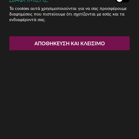
Τα cookies αυτά χρησιμοποιούνται για να σας προσφέρουμε
διαφημίσεις που πιστεύουμε ότι σχετίζονται με εσάς και τα
ενδιαφέροντά σας.
Share:
Γυναικείο Φόρεμα TANTRA
ΑΠΟΘΉΚΕΥΣΗ ΚΑΙ ΚΛΕΊΣΙΜΟ
ΚΩΔ: DRESS7859-RUST
41.97€
Μέγεθος:
S
L