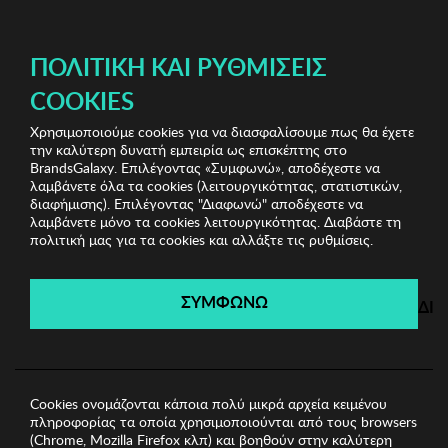
ΔΩΡΕΑΝ ΜΕΤΑΦΟΡΙΚΑ ΜΕ ΑΓΟΡΕΣ ΑΠΌ 49€ ΚΑΙ ΆΝΩ!
ΠΟΛΙΤΙΚΉ ΚΑΙ ΡΥΘΜΊΣΕΙΣ
COOKIES
Χρησιμοποιούμε cookies για να διασφαλίσουμε πως θα έχετε
Stylish Clearance Vol.1
Γυναικεία Παντελόνια
την καλύτερη δυνατή εμπειρία ως επισκέπτης στο
Γυναικείο Παντελόνι TANTRA
BrandsGalaxy. Επιλέγοντας «Συμφωνώ», αποδέχεστε να
λαμβάνετε όλα τα cookies (λειτουργικότητας, στατιστικών,
διαφήμισης). Επιλέγοντας "Διαφωνώ" αποδέχεστε να
λαμβάνετε μόνο τα cookies λειτουργικότητας. Διαβάστε τη
Stylish Clearance Vol.1
πολιτική μας για τα cookies και αλλάξτε τις ρυθμίσεις.
Λήγει σε:
02
ημέρες
|
19
ώρες
15
λεπτά
10
δευτ.
ΣΥΜΦΩΝΩ
ΔΙ
Cookies ονομάζονται κάποια πολύ μικρά αρχεία κειμένου
πληροφορίας τα οποία χρησιμοποιούνται από τους browsers
(Chrome, Mozilla Firefox κλπ) και βοηθούν στην καλύτερη