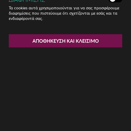
Τα cookies αυτά χρησιμοποιούνται για να σας προσφέρουμε
διαφημίσεις που πιστεύουμε ότι σχετίζονται με εσάς και τα
ενδιαφέροντά σας.
Share:
Γυναικείο Παντελόνι TANTRA
ΑΠΟΘΉΚΕΥΣΗ ΚΑΙ ΚΛΕΊΣΙΜΟ
ΚΩΔ: PANT4041005
20.42€
Xρώμα:
Μέγεθος: