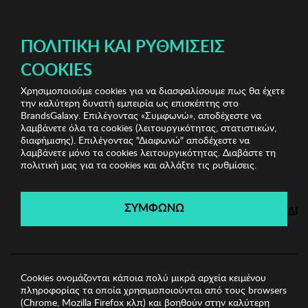
ΔΩΡΕΑΝ ΜΕΤΑΦΟΡΙΚΑ ΜΕ ΑΓΟΡΕΣ ΑΠΌ 49€ ΚΑΙ ΆΝΩ!
ΠΟΛΙΤΙΚΉ ΚΑΙ ΡΥΘΜΊΣΕΙΣ
COOKIES
Χρησιμοποιούμε cookies για να διασφαλίσουμε πως θα έχετε
Stylish Clearance Vol.1
Γυναικεία φορέματα
την καλύτερη δυνατή εμπειρία ως επισκέπτης στο
Γυναικείο Φόρεμα ISABEL GARCIA
BrandsGalaxy. Επιλέγοντας «Συμφωνώ», αποδέχεστε να
λαμβάνετε όλα τα cookies (λειτουργικότητας, στατιστικών,
διαφήμισης). Επιλέγοντας "Διαφωνώ" αποδέχεστε να
λαμβάνετε μόνο τα cookies λειτουργικότητας. Διαβάστε τη
Stylish Clearance Vol.1
πολιτική μας για τα cookies και αλλάξτε τις ρυθμίσεις.
Λήγει σε:
03
ημέρες
|
02
ώρες
10
λεπτά
18
δευτ.
ΣΥΜΦΩΝΩ
ΔΙ
Cookies ονομάζονται κάποια πολύ μικρά αρχεία κειμένου
πληροφορίας τα οποία χρησιμοποιούνται από τους browsers
(Chrome, Mozilla Firefox κλπ) και βοηθούν στην καλύτερη