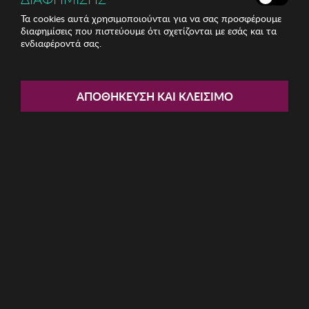
Τα cookies αυτά χρησιμοποιούνται για να σας προσφέρουμε
διαφημίσεις που πιστεύουμε ότι σχετίζονται με εσάς και τα
ενδιαφέροντά σας.
Share:
Γυναικείο Φόρεμα ISABEL
ΑΠΟΘΉΚΕΥΣΗ ΚΑΙ ΚΛΕΊΣΙΜΟ
GARCIA
ΚΩΔ: IGSS17LDRS-BN1365001
115.01€
Μέγεθος:
M