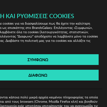
Ή ΚΑΙ ΡΥΘΜΊΣΕΙΣ COOKIES
(0)
- ΕΓΓΡΑΦΗ
ΤΟ ΚΑΛΑΘΙ ΜΟΥ
 cookies για να διασφαλίσουμε πως θα έχετε την καλύτερη
α ως επισκέπτης στο BrandsGalaxy. Επιλέγοντας «Συμφωνώ»,
λαμβάνετε όλα τα cookies (λειτουργικότητας, στατιστικών,
πιλέγοντας "Διαφωνώ" αποδέχεστε να λαμβάνετε μόνο τα cookies
ας. Διαβάστε τη πολιτική μας για τα cookies και αλλάξτε τις
ΣΥΜΦΩΝΩ
α Silvian Heach
ΔΙΑΦΩΝΩ
6
ονται κάποια πολύ μικρά αρχεία κειμένου πληροφορίας τα οποία
αι από τους browsers (Chrome, Mozilla Firefox κλπ) και βοηθούν
λειτουργία ενός ιστοτόπου επιτρέποντάς του να αναγνωρίζει τις