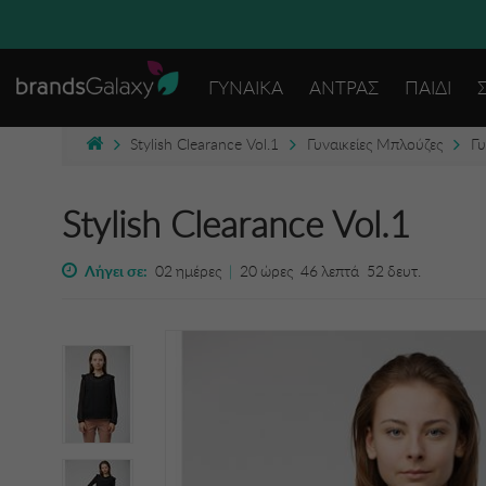
ΓΥΝΑΙΚΑ
ΑΝΤΡΑΣ
ΠΑΙΔΙ
Stylish Clearance Vol.1
Γυναικείες Μπλούζες
Γυ
Stylish Clearance Vol.1
Λήγει σε:
02
ημέρες
|
20
ώρες
46
λεπτά
52
δευτ.