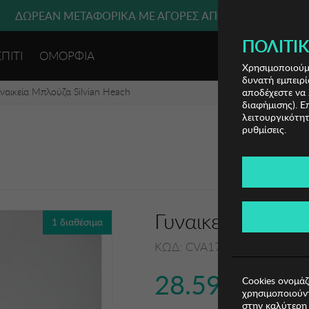
ΔΩΡΕΑΝ ΜΕΤΑΦΟΡΙΚΑ ΜΕ ΑΓΟΡΕΣ ΑΠΌ 49€ ΚΑΙ ΆΝΩ!
ΠΟΛΙΤΙΚ
ΣΠΙΤΙ
ΟΜΟΡΦΙΑ
ΕΙΣΟΔΟΣ 
Χρησιμοποιούμε
δυνατή εμπειρί
ναικεία Μπλούζα Silvian Heach
αποδέχεστε να 
διαφήμισης). Ε
λειτουργικότητ
ρυθμίσεις.
Γυναικεία Μπλούζ
1 διαθέσιμα
ΚΩΔ: CVA17101BLBLACK00
28.59€
Cookies ονομάζ
χρησιμοποιούντ
στην καλύτερη 