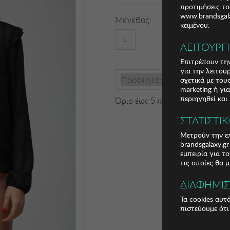
προτιμήσεις το
www.brandsgala
Μέγεθος:
κειμένου:
L
ΛΕΙΤΟΥΡΓ
Επιτρέπουν την
για την λειτου
Ποσότητα:
σχετικά με το
marketing ή γι
περιηγηθεί και
Όριο έως 5 προϊόν(τα) ανά παρ
ΣΤΑΤΙΣΤΙ
Μετρούν την επ
brandsgalaxy.g
εμπειρία για τ
τις οποίες θα 
ΔΙΑΦΗΜΙ
Τα cookies αυτ
πιστεύουμε ότι