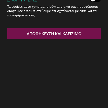
Τα cookies αυτά χρησιμοποιούνται για να σας προσφέρουμε
διαφημίσεις που πιστεύουμε ότι σχετίζονται με εσάς και τα
ενδιαφέροντά σας.
Share:
Γυναικείο Καπέλο Abigail
ΑΠΟΘΉΚΕΥΣΗ ΚΑΙ ΚΛΕΊΣΙΜΟ
ΚΩΔ: 781ABG1276015
7.53€
Ποσότητα:
Όριο έως 5 προϊόν(τα) ανά παραγγελία