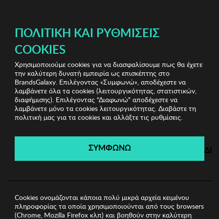
ΔΩΡΕΑΝ ΜΕΤΑΦΟΡΙΚΑ ΜΕ ΠΙΣΤΩΤΙΚΗ Ή ΧΡΕΩΣΤΙΚΗ ΚΑΡΤΑ, PAYPAL & IRIS!
ΔΩΡΕΑΝ ΜΕΤΑΦΟΡΙΚΑ ΜΕ ΑΓΟΡΕΣ ΑΠΌ 49€ ΚΑΙ ΆΝΩ!
ΠΟΛΙΤΙΚΉ ΚΑΙ ΡΥΘΜΊΣΕΙΣ
COOKIES
Χρησιμοποιούμε cookies για να διασφαλίσουμε πως θα έχετε
Stylish Clearance Vol.1
Γυναικεία Αξεσουάρ
την καλύτερη δυνατή εμπειρία ως επισκέπτης στο
Γυναικείο Καπέλο Abigail
BrandsGalaxy. Επιλέγοντας «Συμφωνώ», αποδέχεστε να
λαμβάνετε όλα τα cookies (λειτουργικότητας, στατιστικών,
διαφήμισης). Επιλέγοντας "Διαφωνώ" αποδέχεστε να
λαμβάνετε μόνο τα cookies λειτουργικότητας. Διαβάστε τη
Stylish Clearance Vol.1
πολιτική μας για τα cookies και αλλάξτε τις ρυθμίσεις.
Λήγει σε:
00
ημέρες
|
20
ώρες
27
λεπτά
38
δευτ.
ΣΥΜΦΩΝΩ
ΔΙ
Cookies ονομάζονται κάποια πολύ μικρά αρχεία κειμένου
πληροφορίας τα οποία χρησιμοποιούνται από τους browsers
(Chrome, Mozilla Firefox κλπ) και βοηθούν στην καλύτερη