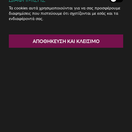
Τα cookies αυτά χρησιμοποιούνται για να σας προσφέρουμε
διαφημίσεις που πιστεύουμε ότι σχετίζονται με εσάς και τα
ενδιαφέροντά σας.
Share:
Γυναικείο Καπέλο Abigail
ΑΠΟΘΉΚΕΥΣΗ ΚΑΙ ΚΛΕΊΣΙΜΟ
ΚΩΔ: 781ABG1229027
9.78€
Ποσότητα:
Όριο έως 5 προϊόν(τα) ανά παραγγελία