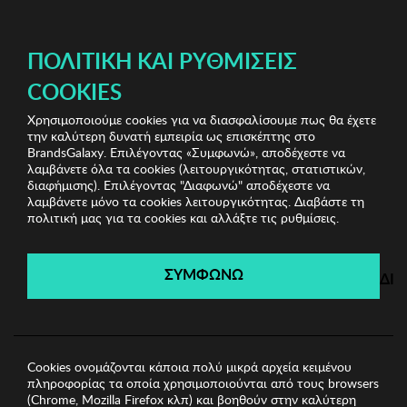
ΔΩΡΕΑΝ ΜΕΤΑΦΟΡΙΚΑ ΜΕ ΠΙΣΤΩΤΙΚΗ Ή ΧΡΕΩΣΤΙΚΗ ΚΑΡΤΑ, PAYPAL & IRIS!
ΔΩΡΕΑΝ ΜΕΤΑΦΟΡΙΚΑ ΜΕ ΑΓΟΡΕΣ ΑΠΌ 49€ ΚΑΙ ΆΝΩ!
ΠΟΛΙΤΙΚΉ ΚΑΙ ΡΥΘΜΊΣΕΙΣ
COOKIES
Χρησιμοποιούμε cookies για να διασφαλίσουμε πως θα έχετε
Stylish Clearance Vol.1
Γυναικεία Καπέλα
Γυναικείο
την καλύτερη δυνατή εμπειρία ως επισκέπτης στο
Καπέλο Abigail
BrandsGalaxy. Επιλέγοντας «Συμφωνώ», αποδέχεστε να
λαμβάνετε όλα τα cookies (λειτουργικότητας, στατιστικών,
διαφήμισης). Επιλέγοντας "Διαφωνώ" αποδέχεστε να
λαμβάνετε μόνο τα cookies λειτουργικότητας. Διαβάστε τη
Stylish Clearance Vol.1
πολιτική μας για τα cookies και αλλάξτε τις ρυθμίσεις.
Λήγει σε:
01
ημέρες
|
11
ώρες
24
λεπτά
16
δευτ.
ΣΥΜΦΩΝΩ
ΔΙ
Cookies ονομάζονται κάποια πολύ μικρά αρχεία κειμένου
πληροφορίας τα οποία χρησιμοποιούνται από τους browsers
(Chrome, Mozilla Firefox κλπ) και βοηθούν στην καλύτερη