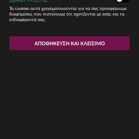
Τα cookies αυτά χρησιμοποιούνται για να σας προσφέρουμε
διαφημίσεις που πιστεύουμε ότι σχετίζονται με εσάς και τα
ενδιαφέροντά σας.
Share:
Γυναικείο Καπέλο/Σκουφί Abigail
ΑΠΟΘΉΚΕΥΣΗ ΚΑΙ ΚΛΕΊΣΙΜΟ
ΚΩΔ: 781ABG1162015
6.19€
Ποσότητα:
Όριο έως 5 προϊόν(τα) ανά παραγγελία