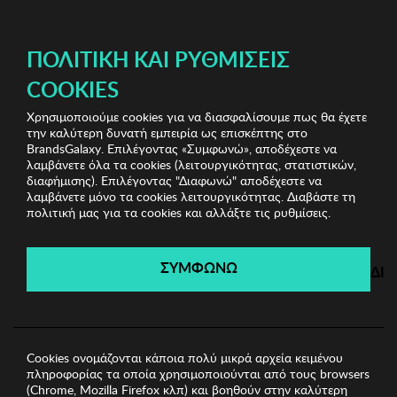
ΔΩΡΕΑΝ ΜΕΤΑΦΟΡΙΚΑ ΜΕ ΠΙΣΤΩΤΙΚΗ Ή ΧΡΕΩΣΤΙΚΗ ΚΑΡΤΑ, PAYPAL & IRIS!
ΠΟΛΙΤΙΚΉ ΚΑΙ ΡΥΘΜΊΣΕΙΣ
COOKIES
Χρησιμοποιούμε cookies για να διασφαλίσουμε πως θα έχετε
Stylish Clearance Vol.1
Γυναικεία Αξεσουάρ
την καλύτερη δυνατή εμπειρία ως επισκέπτης στο
Γυναικείο Καπέλο/Σκουφί Abigail
BrandsGalaxy. Επιλέγοντας «Συμφωνώ», αποδέχεστε να
λαμβάνετε όλα τα cookies (λειτουργικότητας, στατιστικών,
διαφήμισης). Επιλέγοντας "Διαφωνώ" αποδέχεστε να
λαμβάνετε μόνο τα cookies λειτουργικότητας. Διαβάστε τη
Stylish Clearance Vol.1
πολιτική μας για τα cookies και αλλάξτε τις ρυθμίσεις.
Λήγει σε:
01
ημέρες
|
17
ώρες
56
λεπτά
35
δευτ.
ΣΥΜΦΩΝΩ
ΔΙ
Cookies ονομάζονται κάποια πολύ μικρά αρχεία κειμένου
πληροφορίας τα οποία χρησιμοποιούνται από τους browsers
(Chrome, Mozilla Firefox κλπ) και βοηθούν στην καλύτερη