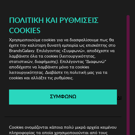
ΔΩΡΕΑΝ ΜΕΤΑΦΟΡΙΚΑ ΜΕ ΠΙΣΤΩΤΙΚΗ Ή ΧΡΕΩΣΤΙΚΗ ΚΑΡΤΑ, PAYPAL & IRIS!
ΔΩΡΕΑΝ ΜΕΤΑΦΟΡΙΚΑ ΜΕ ΑΓΟΡΕΣ ΑΠΌ 49€ ΚΑΙ ΆΝΩ!
ΠΟΛΙΤΙΚΉ ΚΑΙ ΡΥΘΜΊΣΕΙΣ
COOKIES
Χρησιμοποιούμε cookies για να διασφαλίσουμε πως θα
Selene Underwear
έχετε την καλύτερη δυνατή εμπειρία ως επισκέπτης στο
BrandsGalaxy. Επιλέγοντας «Συμφωνώ», αποδέχεστε να
λαμβάνετε όλα τα cookies (λειτουργικότητας,
Selene Underwear
στατιστικών, διαφήμισης). Επιλέγοντας "Διαφωνώ"
αποδέχεστε να λαμβάνετε μόνο τα cookies
λειτουργικότητας. Διαβάστε τη πολιτική μας για τα
Λήγει σε:
00
ημέρες
|
00
ώρες
00
λεπτά
00
δευτ.
cookies και αλλάξτε τις ρυθμίσεις.
Filters
ΣΥΜΦΩΝΩ
ΔΙΑΦΩ
Η καμπάνια έχει λήξει.
Δείτε τις προσφορές μας από τις διαθέσιμες
καμπάνιες!
Cookies ονομάζονται κάποια πολύ μικρά αρχεία κειμένου
πληροφορίας τα οποία χρησιμοποιούνται από τους