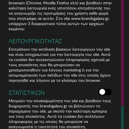
browsers (Chrome, Mozilla Firefox κλπ) και βοηθούν στην
καλύτερη λειτουργία ενός ιστοτόπου επιτρέποντάς του
να αναγνωρίζει τις προτιμήσεις του χρήστη κάθε φορά
που επιστρέφει σε αυτόν. Στο site www.brandsgalaxy.gr,
υπάρχουν 3 διαφορετικοί τύποι αυτών των αρχείων
κειμένου:
ΛΕΙΤΟΥΡΓΙΚΟΤΗΤΑΣ
Επιτρέπουν την εκτέλεση βασικών λειτουργιών του site
και είναι υποχρεωτικά για την λειτουργία του site. Αυτά
τα cookies δεν συγκεντρώνουν πληροφορίες σχετικά με
τους επισκέπτες που θα μπορούσαν να
χρησιμοποιηθούν για λόγους marketing ή για την
απομνημόνευση των σελίδων του site στις οποίες έχουν
περιηγηθεί και λήγουν με το κλείσιμο του browser.
ΕΤΑΙΡΕΙΑ
ΣΤΑΤΙΣΤΙΚΩΝ
ΕΞΥΠΗΡΕΤΗΣΗ ΠΕΛΑΤΩΝ
Μετρούν την επισκεψιμότητα του site και βοηθούν τους
διαχειριστές του brandsgalaxy.gr να βελτιώνουν το
περιεχόμενο του site, με σκοπό την καλύτερη εμπειρία
Για τηλεφωνικές παραγγελίες καλέστε
για τους επισκέπτες. Αυτά τα cookies δεν συλλέγουν
211 18 94 400
πληροφορίες με τις οποίες θα μπορούσε να
(Δευτέρα έως Παρασκευή 9:30 - 14:30 & 24ώρες Φωνητική Πύλη)
αναγνωριστεί η ταυτότητά του επισκέπτη.