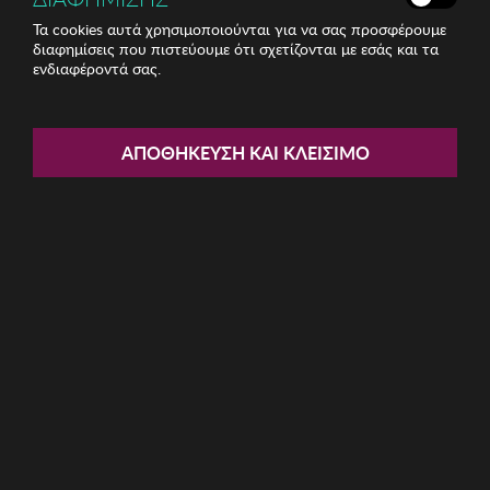
Τα cookies αυτά χρησιμοποιούνται για να σας προσφέρουμε
διαφημίσεις που πιστεύουμε ότι σχετίζονται με εσάς και τα
Share:
ενδιαφέροντά σας.
Μπουκάλι Hermia
ΑΠΟΘΉΚΕΥΣΗ ΚΑΙ ΚΛΕΊΣΙΜΟ
ΚΩΔ: 196RWE1317
6.89€
Ποσότητα:
Όριο έως 5 προϊόν(τα) ανά παραγγελία