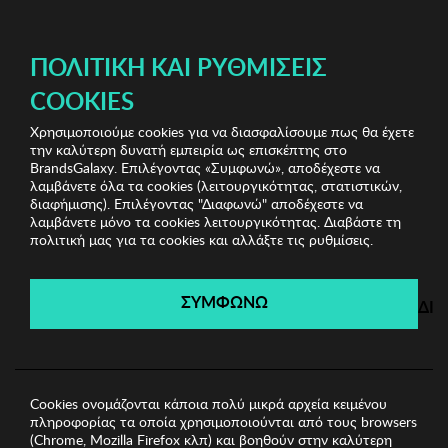
ΔΩΡΕΑΝ ΜΕΤΑΦΟΡΙΚΑ ΜΕ ΠΙΣΤΩΤΙΚΗ Ή ΧΡΕΩΣΤΙΚΗ ΚΑΡΤΑ, PAYPAL & IRIS!
ΠΟΛΙΤΙΚΉ ΚΑΙ ΡΥΘΜΊΣΕΙΣ
COOKIES
Χρησιμοποιούμε cookies για να διασφαλίσουμε πως θα έχετε
Kitchen Offers
Κουζινικά Είδη
Μπουκάλι Hermia
την καλύτερη δυνατή εμπειρία ως επισκέπτης στο
BrandsGalaxy. Επιλέγοντας «Συμφωνώ», αποδέχεστε να
λαμβάνετε όλα τα cookies (λειτουργικότητας, στατιστικών,
Kitchen Offers
διαφήμισης). Επιλέγοντας "Διαφωνώ" αποδέχεστε να
λαμβάνετε μόνο τα cookies λειτουργικότητας. Διαβάστε τη
πολιτική μας για τα cookies και αλλάξτε τις ρυθμίσεις.
Λήγει σε:
00
ημέρες
|
23
ώρες
02
λεπτά
52
δευτ.
ΣΥΜΦΩΝΩ
ΔΙ
Cookies ονομάζονται κάποια πολύ μικρά αρχεία κειμένου
πληροφορίας τα οποία χρησιμοποιούνται από τους browsers
(Chrome, Mozilla Firefox κλπ) και βοηθούν στην καλύτερη