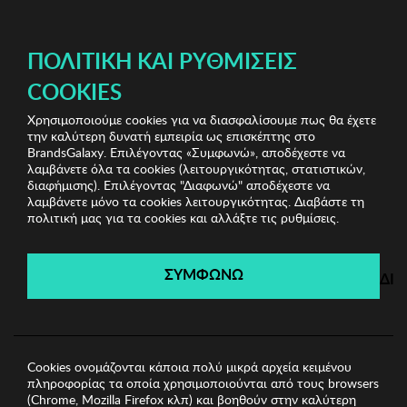
ΔΩΡΕΑΝ ΜΕΤΑΦΟΡΙΚΑ ΜΕ ΠΙΣΤΩΤΙΚΗ Ή ΧΡΕΩΣΤΙΚΗ ΚΑΡΤΑ, PAYPAL & IRIS!
ΠΟΛΙΤΙΚΉ ΚΑΙ ΡΥΘΜΊΣΕΙΣ
COOKIES
Χρησιμοποιούμε cookies για να διασφαλίσουμε πως θα έχετε
Home Bazaar Vol.1
Κουζινικά Είδη
Σετ Φλυτζάνια
την καλύτερη δυνατή εμπειρία ως επισκέπτης στο
Καφέ 12 Τεμ. Hermia
BrandsGalaxy. Επιλέγοντας «Συμφωνώ», αποδέχεστε να
λαμβάνετε όλα τα cookies (λειτουργικότητας, στατιστικών,
διαφήμισης). Επιλέγοντας "Διαφωνώ" αποδέχεστε να
λαμβάνετε μόνο τα cookies λειτουργικότητας. Διαβάστε τη
Home Bazaar Vol.1
πολιτική μας για τα cookies και αλλάξτε τις ρυθμίσεις.
Λήγει σε:
01
ημέρες
|
01
ώρες
59
λεπτά
32
δευτ.
ΣΥΜΦΩΝΩ
ΔΙ
Cookies ονομάζονται κάποια πολύ μικρά αρχεία κειμένου
πληροφορίας τα οποία χρησιμοποιούνται από τους browsers
(Chrome, Mozilla Firefox κλπ) και βοηθούν στην καλύτερη