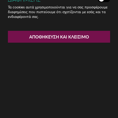
Τα cookies αυτά χρησιμοποιούνται για να σας προσφέρουμε
διαφημίσεις που πιστεύουμε ότι σχετίζονται με εσάς και τα
ενδιαφέροντά σας.
Share:
Σετ Φλυτζάνια Καφέ 12 Τεμ.
ΑΠΟΘΉΚΕΥΣΗ ΚΑΙ ΚΛΕΊΣΙΜΟ
Hermia
ΚΩΔ: 710KTP9566
48.28€
Ποσότητα:
Όριο έως 5 προϊόν(τα) ανά παραγγελία