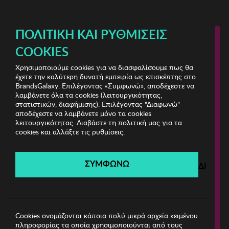
ΔΩΡΕΑΝ ΜΕΤΑΦΟΡΙΚΑ ΜΕ ΠΙΣΤΩΤΙΚΗ Ή ΧΡΕΩΣΤΙΚΗ ΚΑΡΤΑ, PAYPAL & IRIS!
ΠΟΛΙΤΙΚΉ ΚΑΙ ΡΥΘΜΊΣΕΙΣ
COOKIES
Χρησιμοποιούμε cookies για να διασφαλίσουμε πως θα
Fremont Organizer Shop
έχετε την καλύτερη δυνατή εμπειρία ως επισκέπτης στο
BrandsGalaxy. Επιλέγοντας «Συμφωνώ», αποδέχεστε να
λαμβάνετε όλα τα cookies (λειτουργικότητας,
Fremont Organizer Shop
στατιστικών, διαφήμισης). Επιλέγοντας "Διαφωνώ"
αποδέχεστε να λαμβάνετε μόνο τα cookies
λειτουργικότητας. Διαβάστε τη πολιτική μας για τα
Λήγει σε:
00
ημέρες
|
00
ώρες
00
λεπτά
00
δευτ.
cookies και αλλάξτε τις ρυθμίσεις.
Filters
ΣΥΜΦΩΝΩ
ΔΙΑΦΩ
Η καμπάνια έχει λήξει.
Δείτε τις προσφορές μας από τις διαθέσιμες
καμπάνιες!
Cookies ονομάζονται κάποια πολύ μικρά αρχεία κειμένου
πληροφορίας τα οποία χρησιμοποιούνται από τους