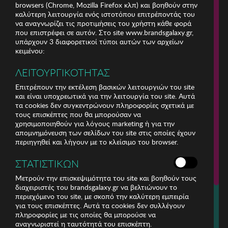
browsers (Chrome, Mozilla Firefox κλπ) και βοηθούν στην
καλύτερη λειτουργία ενός ιστοτόπου επιτρέποντάς του
να αναγνωρίζει τις προτιμήσεις του χρήστη κάθε φορά
που επιστρέφει σε αυτόν. Στο site www.brandsgalaxy.gr,
υπάρχουν 3 διαφορετικοί τύποι αυτών των αρχείων
κειμένου:
ΛΕΙΤΟΥΡΓΙΚΟΤΗΤΑΣ
Επιτρέπουν την εκτέλεση βασικών λειτουργιών του site
και είναι υποχρεωτικά για την λειτουργία του site. Αυτά
τα cookies δεν συγκεντρώνουν πληροφορίες σχετικά με
τους επισκέπτες που θα μπορούσαν να
χρησιμοποιηθούν για λόγους marketing ή για την
απομνημόνευση των σελίδων του site στις οποίες έχουν
περιηγηθεί και λήγουν με το κλείσιμο του browser.
ΕΤΑΙΡΕΙΑ
ΣΤΑΤΙΣΤΙΚΩΝ
ΕΞΥΠΗΡΕΤΗΣΗ ΠΕΛΑΤΩΝ
Μετρούν την επισκεψιμότητα του site και βοηθούν τους
διαχειριστές του brandsgalaxy.gr να βελτιώνουν το
περιεχόμενο του site, με σκοπό την καλύτερη εμπειρία
Για τηλεφωνικές παραγγελίες καλέστε
για τους επισκέπτες. Αυτά τα cookies δεν συλλέγουν
211 18 94 400
πληροφορίες με τις οποίες θα μπορούσε να
(Δευτέρα έως Παρασκευή 9:30 - 14:30 & 24ώρες Φωνητική Πύλη)
αναγνωριστεί η ταυτότητά του επισκέπτη.