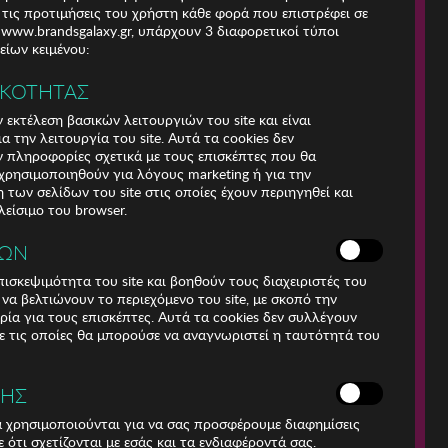
 τις προτιμήσεις του χρήστη κάθε φορά που επιστρέφει σε
e www.brandsgalaxy.gr, υπάρχουν 3 διαφορετικοί τύποι
ίων κειμένου:
ΙΚΟΤΗΤΑΣ
 εκτέλεση βασικών λειτουργιών του site και είναι
α την λειτουργία του site. Αυτά τα cookies δεν
 πληροφορίες σχετικά με τους επισκέπτες που θα
ρησιμοποιηθούν για λόγους marketing ή για την
των σελίδων του site στις οποίες έχουν περιηγηθεί και
λείσιμο του browser.
ΚΩΝ
ισκεψιμότητα του site και βοηθούν τους διαχειριστές του
r να βελτιώνουν το περιεχόμενο του site, με σκοπό την
Για τηλεφωνικές
ρία για τους επισκέπτες. Αυτά τα cookies δεν συλλέγουν
παραγγελίες καλέστε
 τις οποίες θα μπορούσε να αναγνωριστεί η ταυτότητά του
211 18 94 400
(Δευτέρα έως Παρασκευή
9:30 - 14:30 & 24ώρες
ΣΗΣ
Φωνητική Πύλη)
Αριθμός Γ.Ε.Μη.:
ά χρησιμοποιούνται για να σας προσφέρουμε διαφημίσεις
009456401000
 ότι σχετίζονται με εσάς και τα ενδιαφέροντά σας.