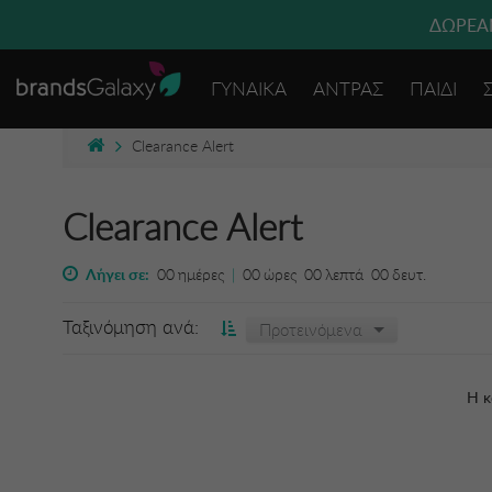
ΔΩΡΕΑΝ
ΓΥΝΑΙΚΑ
ΑΝΤΡΑΣ
ΠΑΙΔΙ
Clearance Alert
Clearance Alert
Λήγει σε:
00
ημέρες
|
00
ώρες
00
λεπτά
00
δευτ.
Ταξινόμηση ανά:
Προτεινόμενα
Η κ