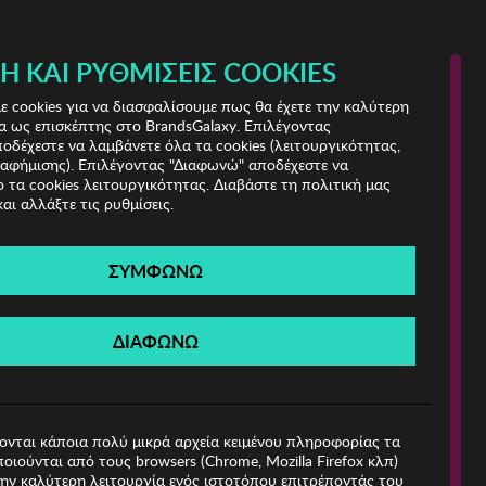
 & IRIS!
Ή ΚΑΙ ΡΥΘΜΊΣΕΙΣ COOKIES
(0)
- ΕΓΓΡΑΦΗ
ΤΟ ΚΑΛΑΘΙ ΜΟΥ
 cookies για να διασφαλίσουμε πως θα έχετε την καλύτερη
α ως επισκέπτης στο BrandsGalaxy. Επιλέγοντας
δέχεστε να λαμβάνετε όλα τα cookies (λειτουργικότητας,
ιαφήμισης). Επιλέγοντας "Διαφωνώ" αποδέχεστε να
 τα cookies λειτουργικότητας. Διαβάστε τη πολιτική μας
και αλλάξτε τις ρυθμίσεις.
ΣΥΜΦΩΝΩ
Βρέθηκαν
0 Προϊόντα
ΔΙΑΦΩΝΩ
ιες!
ονται κάποια πολύ μικρά αρχεία κειμένου πληροφορίας τα
οιούνται από τους browsers (Chrome, Mozilla Firefox κλπ)
ην καλύτερη λειτουργία ενός ιστοτόπου επιτρέποντάς του