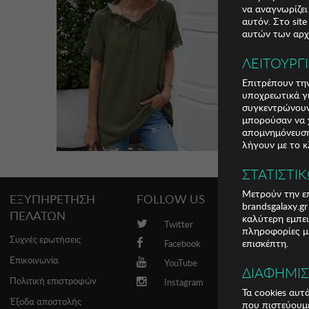
να αναγνωρίζει
αυτόν. Στο sit
αυτών των αρχε
ΛΕΙΤΟΥΡΓ
Επιτρέπουν την
υποχρεωτικά γι
συγκεντρώνουν
μπορούσαν να χ
απομνημόνευση 
λήγουν με το κ
ΣΤΑΤΙΣΤΙ
Μετρούν την επ
ΕΞΥΠΗΡΕΤΗΣΗ
FOLLOW US
PROMO
brandsgalaxy.g
ΠΕΛΑΤΩΝ
καλύτερη εμπει
Twitter
Brands
πληροφορίες με
Συχνές ερωτήσεις
επισκέπτη.
Facebook
Επικοινωνία
YouTube
ΔΙΑΦΗΜΙ
Πολιτική επιστροφών
Instagram
Τα cookies αυτ
Έξοδα αποστολής
που πιστεύουμε