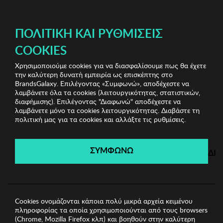
ΔΩΡΕΑΝ ΜΕΤΑΦΟΡΙΚΑ ΜΕ ΠΙΣΤΩΤΙΚΗ Ή ΧΡΕΩΣΤΙΚΗ ΚΑΡΤΑ, PAYPAL & IRIS!
ΠΟΛΙΤΙΚΉ ΚΑΙ ΡΥΘΜΊΣΕΙΣ
COOKIES
Χρησιμοποιούμε cookies για να διασφαλίσουμε πως θα έχετε
Biston
Ανδρικά Σορτς-Βερμούδες
Ανδρική
την καλύτερη δυνατή εμπειρία ως επισκέπτης στο
Βερμούδα BISTON
BrandsGalaxy. Επιλέγοντας «Συμφωνώ», αποδέχεστε να
λαμβάνετε όλα τα cookies (λειτουργικότητας, στατιστικών,
διαφήμισης). Επιλέγοντας "Διαφωνώ" αποδέχεστε να
λαμβάνετε μόνο τα cookies λειτουργικότητας. Διαβάστε τη
Biston
πολιτική μας για τα cookies και αλλάξτε τις ρυθμίσεις.
Λήγει σε:
00
ημέρες
|
00
ώρες
00
λεπτά
00
δευτ.
ΣΥΜΦΩΝΩ
ΔΙ
Cookies ονομάζονται κάποια πολύ μικρά αρχεία κειμένου
πληροφορίας τα οποία χρησιμοποιούνται από τους browsers
(Chrome, Mozilla Firefox κλπ) και βοηθούν στην καλύτερη