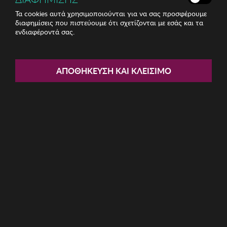
Τα cookies αυτά χρησιμοποιούνται για να σας προσφέρουμε
διαφημίσεις που πιστεύουμε ότι σχετίζονται με εσάς και τα
ενδιαφέροντά σας.
Share:
Ανδρική Βερμούδα BISTON
ΑΠΟΘΉΚΕΥΣΗ ΚΑΙ ΚΛΕΊΣΙΜΟ
ΚΩΔ: 49-221-011015
24.00€
Μέγεθος:
30
32
34
36
38
40