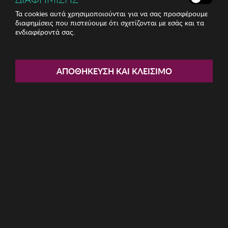
Τα cookies αυτά χρησιμοποιούνται για να σας προσφέρουμε
διαφημίσεις που πιστεύουμε ότι σχετίζονται με εσάς και τα
ενδιαφέροντά σας.
Share:
Ανδρική Μπλούζα BISTON
ΑΠΟΘΉΚΕΥΣΗ ΚΑΙ ΚΛΕΊΣΙΜΟ
ΚΩΔ: 49-206-067012
8.20€
Μέγεθος:
M
S