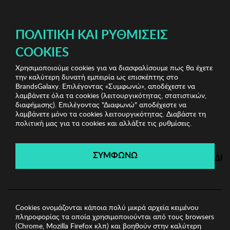
ΔΩΡΕΑΝ ΜΕΤΑΦΟΡΙΚΑ ΜΕ ΠΙΣΤΩΤΙΚΗ Ή ΧΡΕΩΣΤΙΚΗ ΚΑΡΤΑ, PAYPAL & IRIS!
ΠΟΛΙΤΙΚΉ ΚΑΙ ΡΥΘΜΊΣΕΙΣ
COOKIES
Χρησιμοποιούμε cookies για να διασφαλίσουμε πως θα έχετε
Biston
Ανδρικές Μπλούζες
Ανδρική Μπλούζα
την καλύτερη δυνατή εμπειρία ως επισκέπτης στο
BISTON
BrandsGalaxy. Επιλέγοντας «Συμφωνώ», αποδέχεστε να
λαμβάνετε όλα τα cookies (λειτουργικότητας, στατιστικών,
διαφήμισης). Επιλέγοντας "Διαφωνώ" αποδέχεστε να
λαμβάνετε μόνο τα cookies λειτουργικότητας. Διαβάστε τη
Biston
πολιτική μας για τα cookies και αλλάξτε τις ρυθμίσεις.
Λήγει σε:
00
ημέρες
|
00
ώρες
00
λεπτά
00
δευτ.
ΣΥΜΦΩΝΩ
ΔΙ
Cookies ονομάζονται κάποια πολύ μικρά αρχεία κειμένου
πληροφορίας τα οποία χρησιμοποιούνται από τους browsers
(Chrome, Mozilla Firefox κλπ) και βοηθούν στην καλύτερη