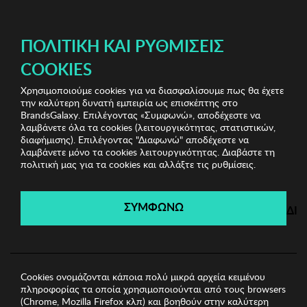
ΔΩΡΕΑΝ ΜΕΤΑΦΟΡΙΚΑ ΜΕ ΠΙΣΤΩΤΙΚΗ Ή ΧΡΕΩΣΤΙΚΗ ΚΑΡΤΑ, PAYPAL & IRIS!
ΠΟΛΙΤΙΚΉ ΚΑΙ ΡΥΘΜΊΣΕΙΣ
COOKIES
Χρησιμοποιούμε cookies για να διασφαλίσουμε πως θα έχετε
Biston
Ανδρικές Μπλούζες
Ανδρική Μπλούζα
την καλύτερη δυνατή εμπειρία ως επισκέπτης στο
BISTON
BrandsGalaxy. Επιλέγοντας «Συμφωνώ», αποδέχεστε να
λαμβάνετε όλα τα cookies (λειτουργικότητας, στατιστικών,
διαφήμισης). Επιλέγοντας "Διαφωνώ" αποδέχεστε να
λαμβάνετε μόνο τα cookies λειτουργικότητας. Διαβάστε τη
Biston
πολιτική μας για τα cookies και αλλάξτε τις ρυθμίσεις.
Λήγει σε:
00
ημέρες
|
00
ώρες
00
λεπτά
00
δευτ.
ΣΥΜΦΩΝΩ
ΔΙ
Cookies ονομάζονται κάποια πολύ μικρά αρχεία κειμένου
πληροφορίας τα οποία χρησιμοποιούνται από τους browsers
(Chrome, Mozilla Firefox κλπ) και βοηθούν στην καλύτερη