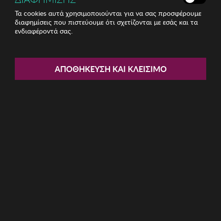
Τα cookies αυτά χρησιμοποιούνται για να σας προσφέρουμε
διαφημίσεις που πιστεύουμε ότι σχετίζονται με εσάς και τα
ενδιαφέροντά σας.
Share:
Ανδρική Μπλούζα BISTON
ΑΠΟΘΉΚΕΥΣΗ ΚΑΙ ΚΛΕΊΣΙΜΟ
ΚΩΔ: 49-206-030006
8.80€
Μέγεθος:
L
M
S
XL
XXL