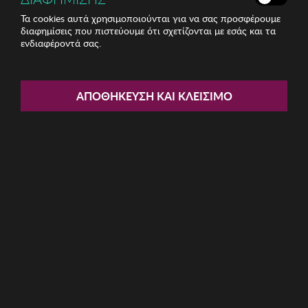
Τα cookies αυτά χρησιμοποιούνται για να σας προσφέρουμε
διαφημίσεις που πιστεύουμε ότι σχετίζονται με εσάς και τα
ενδιαφέροντά σας.
Share:
Fluff Coconut & Raspberry
ΑΠΟΘΉΚΕΥΣΗ ΚΑΙ ΚΛΕΊΣΙΜΟ
Hydrating Gel 150ml
ΚΩΔ: BBM-00001938
3.65€
Η καμπάνια έχει λήξει