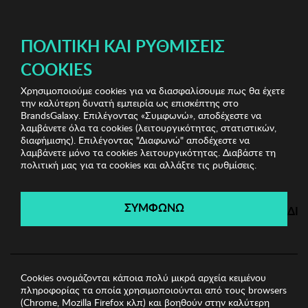
ΔΩΡΕΑΝ ΜΕΤΑΦΟΡΙΚΑ ΜΕ ΑΓΟΡΕΣ ΑΠΌ 49€ ΚΑΙ ΆΝΩ!
ΠΟΛΙΤΙΚΉ ΚΑΙ ΡΥΘΜΊΣΕΙΣ
COOKIES
Χρησιμοποιούμε cookies για να διασφαλίσουμε πως θα έχετε
Beauty Clearance
Φροντίδα Σώματος
Fluff Coconut
την καλύτερη δυνατή εμπειρία ως επισκέπτης στο
& Raspberry Hydrating Gel 150ml
BrandsGalaxy. Επιλέγοντας «Συμφωνώ», αποδέχεστε να
λαμβάνετε όλα τα cookies (λειτουργικότητας, στατιστικών,
διαφήμισης). Επιλέγοντας "Διαφωνώ" αποδέχεστε να
λαμβάνετε μόνο τα cookies λειτουργικότητας. Διαβάστε τη
Beauty Clearance
πολιτική μας για τα cookies και αλλάξτε τις ρυθμίσεις.
Λήγει σε:
00
ημέρες
|
00
ώρες
00
λεπτά
00
δευτ.
ΣΥΜΦΩΝΩ
ΔΙ
Cookies ονομάζονται κάποια πολύ μικρά αρχεία κειμένου
πληροφορίας τα οποία χρησιμοποιούνται από τους browsers
(Chrome, Mozilla Firefox κλπ) και βοηθούν στην καλύτερη