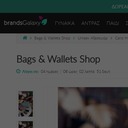
ΔΩΡΕΑΝ
ΓΥΝΑΙΚΑ
ΑΝΤΡΑΣ
ΠΑΙΔΙ
Bags & Wallets Shop
Unisex Αξεσουάρ
Card Ho
Bags & Wallets Shop
Λήγει σε:
04
ημέρες
|
08
ώρες
02
λεπτά
51
δευτ.