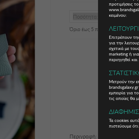
προτιμήσεις το
www.brandsgala
κειμένου:
Ποσότητα:
ΛΕΙΤΟΥΡΓ
Όριο έως 5 προϊόν(τα) ανά παρ
Επιτρέπουν την
για την λειτου
σχετικά με το
marketing ή γι
περιηγηθεί και
ΣΤΑΤΙΣΤΙ
Μετρούν την επ
brandsgalaxy.g
εμπειρία για τ
τις οποίες θα 
ΔΙΑΦΗΜΙ
Τα cookies αυτ
πιστεύουμε ότι
Περιγραφή: