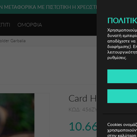
 ΜΕΤΑΦΟΡΙΚΑ ΜΕ ΠΙΣΤΩΤΙΚΗ Ή ΧΡΕΩΣΤΙΚΗ ΚΑΡΤΑ, PAYPAL
ΔΩΡΕΑΝ ΜΕΤΑΦΟΡΙΚΑ ΜΕ ΑΓΟΡΕΣ ΑΠΌ 49€ ΚΑΙ ΆΝΩ!
ΠΟΛΙΤΙΚ
ΣΠΙΤΙ
ΟΜΟΡΦΙΑ
ΕΙΣΟΔΟΣ 
Χρησιμοποιούμε
δυνατή εμπειρί
lder Garbalia
αποδέχεστε να 
διαφήμισης). Ε
λειτουργικότητ
ρυθμίσεις.
Card Holder Garb
ΚΩΔ: 456ZYM2113
10.66€
Cookies ονομάζ
χρησιμοποιούντ
στην καλύτερη 