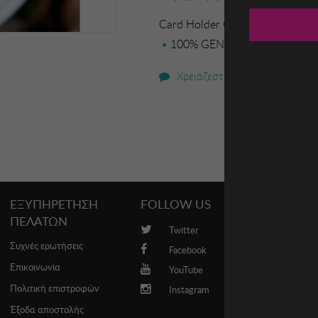
Card Holder Garbalia
100% GENUINE LEATHER Lengt
Χρειάζεστε βοήθεια;
ΕΞΥΠΗΡΕΤΗΣΗ
FOLLOW US
PROMO
ΠΕΛΑΤΩΝ
Twitter
Brands
Συχνές ερωτήσεις
Facebook
Επικοινωνία
YouTube
Πολιτική επιστροφών
Instagram
Έξοδα αποστολής