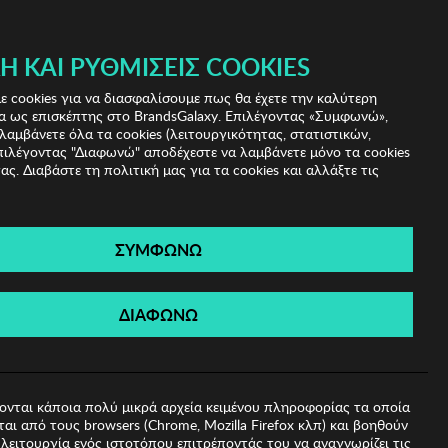
 & IRIS!
Ή ΚΑΙ ΡΥΘΜΊΣΕΙΣ COOKIES
(0)
- ΕΓΓΡΑΦΗ
ΤΟ ΚΑΛΑΘΙ ΜΟΥ
 cookies για να διασφαλίσουμε πως θα έχετε την καλύτερη
α ως επισκέπτης στο BrandsGalaxy. Επιλέγοντας «Συμφωνώ»,
λαμβάνετε όλα τα cookies (λειτουργικότητας, στατιστικών,
πιλέγοντας "Διαφωνώ" αποδέχεστε να λαμβάνετε μόνο τα cookies
ας. Διαβάστε τη πολιτική μας για τα cookies και αλλάξτε τις
ΣΥΜΦΩΝΩ
alia
ΔΙΑΦΩΝΩ
ονται κάποια πολύ μικρά αρχεία κειμένου πληροφορίας τα οποία
αι από τους browsers (Chrome, Mozilla Firefox κλπ) και βοηθούν
λειτουργία ενός ιστοτόπου επιτρέποντάς του να αναγνωρίζει τις