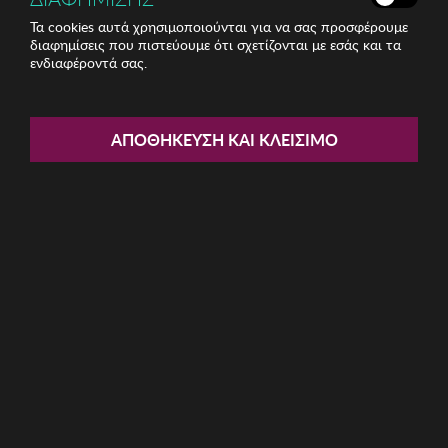
Τα cookies αυτά χρησιμοποιούνται για να σας προσφέρουμε
διαφημίσεις που πιστεύουμε ότι σχετίζονται με εσάς και τα
ενδιαφέροντά σας.
Share:
Ανδρικό Πορτοφόλι Garbalia
ΑΠΟΘΉΚΕΥΣΗ ΚΑΙ ΚΛΕΊΣΙΜΟ
ΚΩΔ: 456ZYM1781034
19.50€
Ποσότητα:
Όριο έως 5 προϊόν(τα) ανά παραγγελία