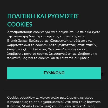
ΔΩΡΕΑΝ ΜΕΤΑΦΟΡΙΚΑ ΜΕ ΠΙΣΤΩΤΙΚΗ Ή ΧΡΕΩΣΤΙΚΗ ΚΑΡΤΑ, PAYPAL & IRIS!
ΠΟΛΙΤΙΚΉ ΚΑΙ ΡΥΘΜΊΣΕΙΣ
COOKIES
Χρησιμοποιούμε cookies για να διασφαλίσουμε πως θα έχετε
Bags & Wallets Shop
Ανδρικά Πορτοφόλια
Ανδρικό
την καλύτερη δυνατή εμπειρία ως επισκέπτης στο
Πορτοφόλι Garbalia
BrandsGalaxy. Επιλέγοντας «Συμφωνώ», αποδέχεστε να
λαμβάνετε όλα τα cookies (λειτουργικότητας, στατιστικών,
διαφήμισης). Επιλέγοντας "Διαφωνώ" αποδέχεστε να
λαμβάνετε μόνο τα cookies λειτουργικότητας. Διαβάστε τη
Bags & Wallets Shop
πολιτική μας για τα cookies και αλλάξτε τις ρυθμίσεις.
Λήγει σε:
01
ημέρες
|
21
ώρες
13
λεπτά
45
δευτ.
ΣΥΜΦΩΝΩ
ΔΙ
Cookies ονομάζονται κάποια πολύ μικρά αρχεία κειμένου
πληροφορίας τα οποία χρησιμοποιούνται από τους browsers
(Chrome, Mozilla Firefox κλπ) και βοηθούν στην καλύτερη