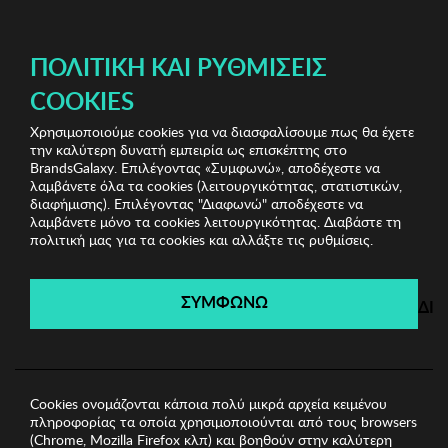
ΔΩΡΕΑΝ ΜΕΤΑΦΟΡΙΚΑ ΜΕ ΠΙΣΤΩΤΙΚΗ Ή ΧΡΕΩΣΤΙΚΗ ΚΑΡΤΑ, PAYPAL & IRIS!
ΠΟΛΙΤΙΚΉ ΚΑΙ ΡΥΘΜΊΣΕΙΣ
COOKIES
Χρησιμοποιούμε cookies για να διασφαλίσουμε πως θα έχετε
Vans
Unisex Υποδήματα
Unisex Sneakers Vans
την καλύτερη δυνατή εμπειρία ως επισκέπτης στο
BrandsGalaxy. Επιλέγοντας «Συμφωνώ», αποδέχεστε να
λαμβάνετε όλα τα cookies (λειτουργικότητας, στατιστικών,
Vans
διαφήμισης). Επιλέγοντας "Διαφωνώ" αποδέχεστε να
λαμβάνετε μόνο τα cookies λειτουργικότητας. Διαβάστε τη
πολιτική μας για τα cookies και αλλάξτε τις ρυθμίσεις.
Λήγει σε:
00
ημέρες
|
00
ώρες
00
λεπτά
00
δευτ.
ΣΥΜΦΩΝΩ
ΔΙ
Cookies ονομάζονται κάποια πολύ μικρά αρχεία κειμένου
πληροφορίας τα οποία χρησιμοποιούνται από τους browsers
(Chrome, Mozilla Firefox κλπ) και βοηθούν στην καλύτερη