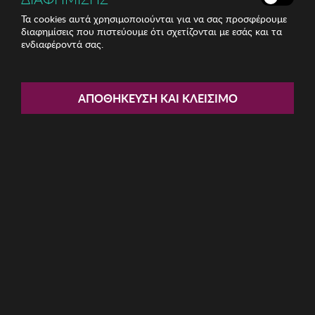
Τα cookies αυτά χρησιμοποιούνται για να σας προσφέρουμε
διαφημίσεις που πιστεύουμε ότι σχετίζονται με εσάς και τα
Share:
ενδιαφέροντά σας.
Unisex Sneakers Vans
ΑΠΟΘΉΚΕΥΣΗ ΚΑΙ ΚΛΕΊΣΙΜΟ
ΚΩΔ: VN000CS0BGK1GREMUL010
55.32€
Μέγεθος:
44.5
Η καμπάνια έχει λήξει