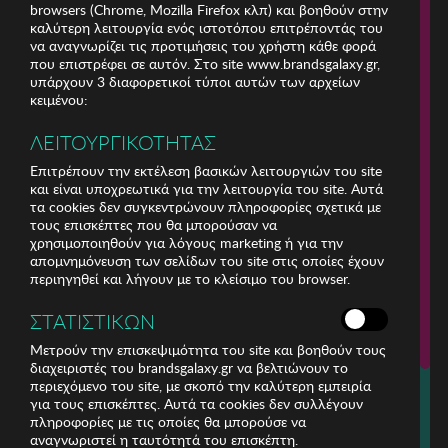
browsers (Chrome, Mozilla Firefox κλπ) και βοηθούν στην
καλύτερη λειτουργία ενός ιστοτόπου επιτρέποντάς του
να αναγνωρίζει τις προτιμήσεις του χρήστη κάθε φορά
που επιστρέφει σε αυτόν. Στο site www.brandsgalaxy.gr,
υπάρχουν 3 διαφορετικοί τύποι αυτών των αρχείων
κειμένου:
ΛΕΙΤΟΥΡΓΙΚΟΤΗΤΑΣ
Επιτρέπουν την εκτέλεση βασικών λειτουργιών του site
και είναι υποχρεωτικά για την λειτουργία του site. Αυτά
τα cookies δεν συγκεντρώνουν πληροφορίες σχετικά με
τους επισκέπτες που θα μπορούσαν να
χρησιμοποιηθούν για λόγους marketing ή για την
απομνημόνευση των σελίδων του site στις οποίες έχουν
περιηγηθεί και λήγουν με το κλείσιμο του browser.
ΕΤΑΙΡΕΙΑ
ΣΤΑΤΙΣΤΙΚΩΝ
ΕΞΥΠΗΡΕΤΗΣΗ ΠΕΛΑΤΩΝ
Μετρούν την επισκεψιμότητα του site και βοηθούν τους
διαχειριστές του brandsgalaxy.gr να βελτιώνουν το
περιεχόμενο του site, με σκοπό την καλύτερη εμπειρία
Για τηλεφωνικές παραγγελίες καλέστε
για τους επισκέπτες. Αυτά τα cookies δεν συλλέγουν
211 18 94 400
πληροφορίες με τις οποίες θα μπορούσε να
(Δευτέρα έως Παρασκευή 9:30 - 14:30 & 24ώρες Φωνητική Πύλη)
αναγνωριστεί η ταυτότητά του επισκέπτη.