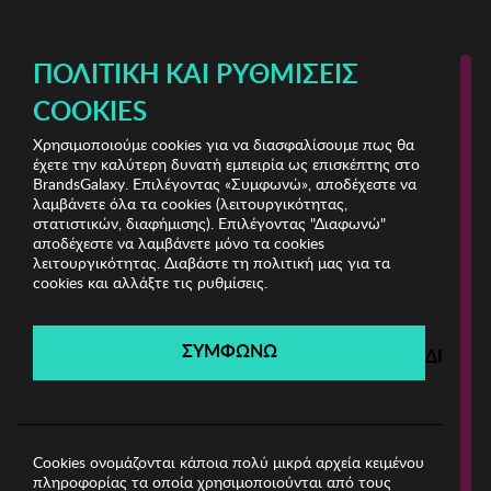
ΔΩΡΕΑΝ ΜΕΤΑΦΟΡΙΚΑ ΜΕ ΑΓΟΡΕΣ ΑΠΌ 49€ ΚΑΙ ΆΝΩ!
ΠΟΛΙΤΙΚΉ ΚΑΙ ΡΥΘΜΊΣΕΙΣ
COOKIES
Χρησιμοποιούμε cookies για να διασφαλίσουμε πως θα
Stock Guide
ΠΑΙΔΙ
έχετε την καλύτερη δυνατή εμπειρία ως επισκέπτης στο
BrandsGalaxy. Επιλέγοντας «Συμφωνώ», αποδέχεστε να
λαμβάνετε όλα τα cookies (λειτουργικότητας,
Stock Guide
στατιστικών, διαφήμισης). Επιλέγοντας "Διαφωνώ"
αποδέχεστε να λαμβάνετε μόνο τα cookies
λειτουργικότητας. Διαβάστε τη πολιτική μας για τα
Λήγει σε:
00
ημέρες
|
00
ώρες
00
λεπτά
00
δευτ.
cookies και αλλάξτε τις ρυθμίσεις.
Filters
ΣΥΜΦΩΝΩ
ΔΙΑΦΩ
Η καμπάνια έχει λήξει.
Δείτε τις προσφορές μας από τις διαθέσιμες
καμπάνιες!
Cookies ονομάζονται κάποια πολύ μικρά αρχεία κειμένου
πληροφορίας τα οποία χρησιμοποιούνται από τους