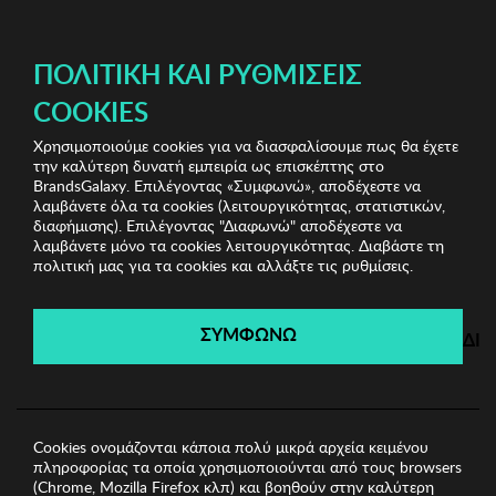
ΔΩΡΕΑΝ ΜΕΤΑΦΟΡΙΚΑ ΜΕ ΠΙΣΤΩΤΙΚΗ Ή ΧΡΕΩΣΤΙΚΗ ΚΑΡΤΑ, PAYPAL & IRIS!
ΔΩΡΕΑΝ ΜΕΤΑΦΟΡΙΚΑ ΜΕ ΑΓΟΡΕΣ ΑΠΌ 49€ ΚΑΙ ΆΝΩ!
ΠΟΛΙΤΙΚΉ ΚΑΙ ΡΥΘΜΊΣΕΙΣ
COOKIES
Χρησιμοποιούμε cookies για να διασφαλίσουμε πως θα έχετε
Musk Sneakers
Γυναικεία Sneakers
Γυναικεία
την καλύτερη δυνατή εμπειρία ως επισκέπτης στο
Sneakers MUSK
BrandsGalaxy. Επιλέγοντας «Συμφωνώ», αποδέχεστε να
λαμβάνετε όλα τα cookies (λειτουργικότητας, στατιστικών,
διαφήμισης). Επιλέγοντας "Διαφωνώ" αποδέχεστε να
λαμβάνετε μόνο τα cookies λειτουργικότητας. Διαβάστε τη
Musk Sneakers
πολιτική μας για τα cookies και αλλάξτε τις ρυθμίσεις.
Λήγει σε:
00
ημέρες
|
00
ώρες
00
λεπτά
00
δευτ.
ΣΥΜΦΩΝΩ
ΔΙ
Cookies ονομάζονται κάποια πολύ μικρά αρχεία κειμένου
πληροφορίας τα οποία χρησιμοποιούνται από τους browsers
(Chrome, Mozilla Firefox κλπ) και βοηθούν στην καλύτερη