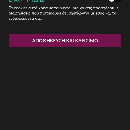
Τα cookies αυτά χρησιμοποιούνται για να σας προσφέρουμε
διαφημίσεις που πιστεύουμε ότι σχετίζονται με εσάς και τα
ενδιαφέροντά σας.
Share:
Γυναικεία Sneakers MUSK
ΑΠΟΘΉΚΕΥΣΗ ΚΑΙ ΚΛΕΊΣΙΜΟ
ΚΩΔ: MUS24027-3001
18.12€
Μέγεθος:
39