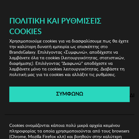
ΔΩΡΕΑΝ ΜΕΤΑΦΟΡΙΚΑ ΜΕ ΑΓΟΡΕΣ ΑΠΌ 49€ ΚΑΙ ΆΝΩ!
ΠΟΛΙΤΙΚΉ ΚΑΙ ΡΥΘΜΊΣΕΙΣ
COOKIES
Χρησιμοποιούμε cookies για να διασφαλίσουμε πως θα έχετε
Mega Bazaar
Γυναικεία Ρολόγια
Γυναικείο Ρολόι
την καλύτερη δυνατή εμπειρία ως επισκέπτης στο
FRENCH CONNECTION
BrandsGalaxy. Επιλέγοντας «Συμφωνώ», αποδέχεστε να
λαμβάνετε όλα τα cookies (λειτουργικότητας, στατιστικών,
διαφήμισης). Επιλέγοντας "Διαφωνώ" αποδέχεστε να
λαμβάνετε μόνο τα cookies λειτουργικότητας. Διαβάστε τη
Mega Bazaar
πολιτική μας για τα cookies και αλλάξτε τις ρυθμίσεις.
Λήγει σε:
00
ημέρες
|
00
ώρες
00
λεπτά
00
δευτ.
ΣΥΜΦΩΝΩ
ΔΙ
Cookies ονομάζονται κάποια πολύ μικρά αρχεία κειμένου
πληροφορίας τα οποία χρησιμοποιούνται από τους browsers
(Chrome, Mozilla Firefox κλπ) και βοηθούν στην καλύτερη