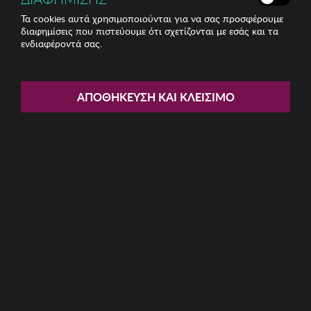
Τα cookies αυτά χρησιμοποιούνται για να σας προσφέρουμε
διαφημίσεις που πιστεύουμε ότι σχετίζονται με εσάς και τα
ενδιαφέροντά σας.
Share:
Γυναικείο Ρολόι FRENCH
ΑΠΟΘΉΚΕΥΣΗ ΚΑΙ ΚΛΕΊΣΙΜΟ
CONNECTION
ΚΩΔ: FC1250GM
52.36€
Η καμπάνια έχει λήξει