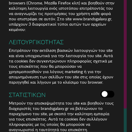
browsers (Chrome, Mozilla Firefox κλπ) και βοηθούν στην
καλύτερη λειτουργία ενός ιστοτόπου επιτρέποντάς του
να αναγνωρίζει τις προτιμήσεις του χρήστη κάθε φορά
που επιστρέφει σε αυτόν. Στο site www.brandsgalaxy.gr,
υπάρχουν 3 διαφορετικοί τύποι αυτών των αρχείων
κειμένου:
ΛΕΙΤΟΥΡΓΙΚΟΤΗΤΑΣ
Επιτρέπουν την εκτέλεση βασικών λειτουργιών του site
και είναι υποχρεωτικά για την λειτουργία του site. Αυτά
τα cookies δεν συγκεντρώνουν πληροφορίες σχετικά με
τους επισκέπτες που θα μπορούσαν να
χρησιμοποιηθούν για λόγους marketing ή για την
απομνημόνευση των σελίδων του site στις οποίες έχουν
περιηγηθεί και λήγουν με το κλείσιμο του browser.
ΕΤΑΙΡΕΙΑ
ΣΤΑΤΙΣΤΙΚΩΝ
ΕΞΥΠΗΡΕΤΗΣΗ ΠΕΛΑΤΩΝ
Μετρούν την επισκεψιμότητα του site και βοηθούν τους
διαχειριστές του brandsgalaxy.gr να βελτιώνουν το
περιεχόμενο του site, με σκοπό την καλύτερη εμπειρία
Για τηλεφωνικές παραγγελίες καλέστε
για τους επισκέπτες. Αυτά τα cookies δεν συλλέγουν
211 18 94 400
πληροφορίες με τις οποίες θα μπορούσε να
(Δευτέρα έως Παρασκευή 9:30 - 14:30 & 24ώρες Φωνητική Πύλη)
αναγνωριστεί η ταυτότητά του επισκέπτη.