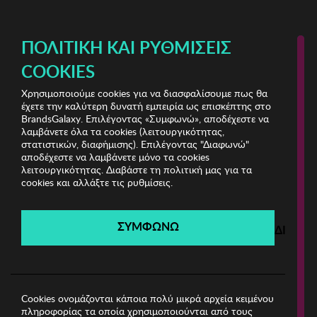
ΔΩΡΕΑΝ ΜΕΤΑΦΟΡΙΚΑ ΜΕ ΑΓΟΡΕΣ ΑΠΌ 49€ ΚΑΙ ΆΝΩ!
ΠΟΛΙΤΙΚΉ ΚΑΙ ΡΥΘΜΊΣΕΙΣ
COOKIES
Χρησιμοποιούμε cookies για να διασφαλίσουμε πως θα
Home Clearance
ΣΠΙΤΙ
έχετε την καλύτερη δυνατή εμπειρία ως επισκέπτης στο
BrandsGalaxy. Επιλέγοντας «Συμφωνώ», αποδέχεστε να
λαμβάνετε όλα τα cookies (λειτουργικότητας,
Home Clearance
στατιστικών, διαφήμισης). Επιλέγοντας "Διαφωνώ"
αποδέχεστε να λαμβάνετε μόνο τα cookies
λειτουργικότητας. Διαβάστε τη πολιτική μας για τα
Λήγει σε:
00
ημέρες
|
00
ώρες
00
λεπτά
00
δευτ.
cookies και αλλάξτε τις ρυθμίσεις.
Filters
ΣΥΜΦΩΝΩ
ΔΙΑΦΩ
Η καμπάνια έχει λήξει.
Δείτε τις προσφορές μας από τις διαθέσιμες
καμπάνιες!
Cookies ονομάζονται κάποια πολύ μικρά αρχεία κειμένου
πληροφορίας τα οποία χρησιμοποιούνται από τους