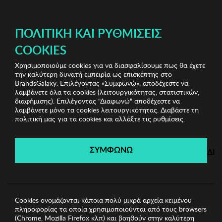
ΔΩΡΕΑΝ ΜΕΤΑΦΟΡΙΚΑ ΜΕ ΠΙΣΤΩΤΙΚΗ Ή ΧΡΕΩΣΤΙΚΗ ΚΑΡΤΑ, PAYPAL & IRIS!
ΠΟΛΙΤΙΚΉ ΚΑΙ ΡΥΘΜΊΣΕΙΣ
COOKIES
Χρησιμοποιούμε cookies για να διασφαλίσουμε πως θα έχετε
Brokers
Ανδρικές Μπλούζες
Ανδρικό Φούτερ
την καλύτερη δυνατή εμπειρία ως επισκέπτης στο
BROKERS
BrandsGalaxy. Επιλέγοντας «Συμφωνώ», αποδέχεστε να
λαμβάνετε όλα τα cookies (λειτουργικότητας, στατιστικών,
διαφήμισης). Επιλέγοντας "Διαφωνώ" αποδέχεστε να
λαμβάνετε μόνο τα cookies λειτουργικότητας. Διαβάστε τη
Brokers
πολιτική μας για τα cookies και αλλάξτε τις ρυθμίσεις.
Λήγει σε:
00
ημέρες
|
00
ώρες
00
λεπτά
00
δευτ.
ΣΥΜΦΩΝΩ
ΔΙ
Cookies ονομάζονται κάποια πολύ μικρά αρχεία κειμένου
πληροφορίας τα οποία χρησιμοποιούνται από τους browsers
(Chrome, Mozilla Firefox κλπ) και βοηθούν στην καλύτερη