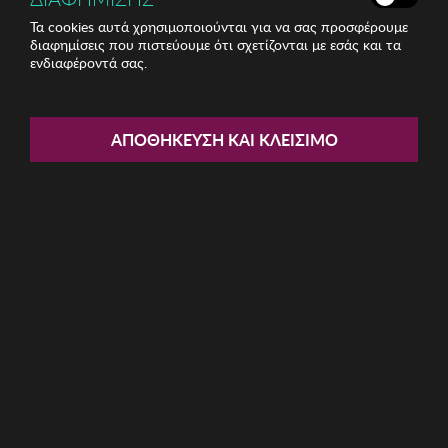
Τα cookies αυτά χρησιμοποιούνται για να σας προσφέρουμε
διαφημίσεις που πιστεύουμε ότι σχετίζονται με εσάς και τα
ενδιαφέροντά σας.
Share:
Ανδρικό Φούτερ BROKERS
ΑΠΟΘΉΚΕΥΣΗ ΚΑΙ ΚΛΕΊΣΙΜΟ
ΚΩΔ: 2251880325001
39.90€
Μέγεθος:
M
L