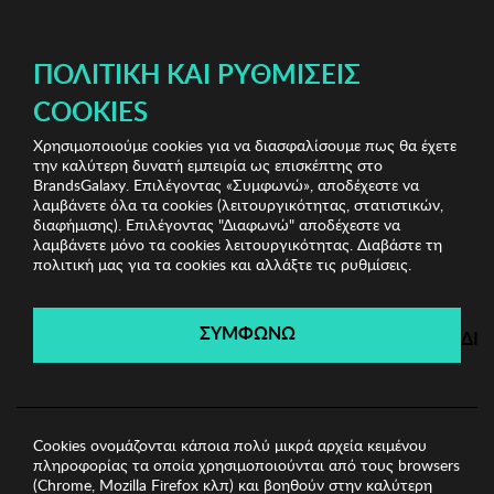
ΔΩΡΕΑΝ ΜΕΤΑΦΟΡΙΚΑ ΜΕ ΑΓΟΡΕΣ ΑΠΌ 49€ ΚΑΙ ΆΝΩ!
ΠΟΛΙΤΙΚΉ ΚΑΙ ΡΥΘΜΊΣΕΙΣ
COOKIES
Χρησιμοποιούμε cookies για να διασφαλίσουμε πως θα έχετε
Brokers
Ανδρικές Μπλούζες
Ανδρικό Φούτερ
την καλύτερη δυνατή εμπειρία ως επισκέπτης στο
BROKERS
BrandsGalaxy. Επιλέγοντας «Συμφωνώ», αποδέχεστε να
λαμβάνετε όλα τα cookies (λειτουργικότητας, στατιστικών,
διαφήμισης). Επιλέγοντας "Διαφωνώ" αποδέχεστε να
λαμβάνετε μόνο τα cookies λειτουργικότητας. Διαβάστε τη
Brokers
πολιτική μας για τα cookies και αλλάξτε τις ρυθμίσεις.
Λήγει σε:
00
ημέρες
|
00
ώρες
00
λεπτά
00
δευτ.
ΣΥΜΦΩΝΩ
ΔΙ
Cookies ονομάζονται κάποια πολύ μικρά αρχεία κειμένου
πληροφορίας τα οποία χρησιμοποιούνται από τους browsers
(Chrome, Mozilla Firefox κλπ) και βοηθούν στην καλύτερη