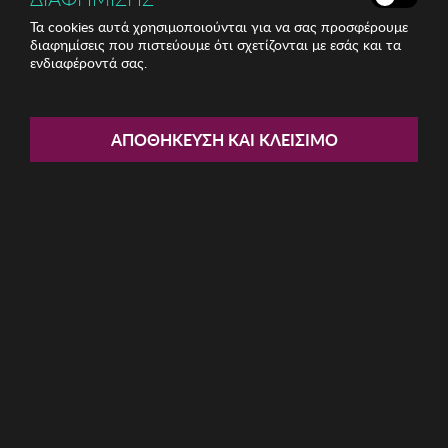
Τα cookies αυτά χρησιμοποιούνται για να σας προσφέρουμε
διαφημίσεις που πιστεύουμε ότι σχετίζονται με εσάς και τα
ενδιαφέροντά σας.
Share:
Ανδρικό Φούτερ BROKERS
ΑΠΟΘΉΚΕΥΣΗ ΚΑΙ ΚΛΕΊΣΙΜΟ
ΚΩΔ: 2251821220006
39.90€
Μέγεθος:
XL
L