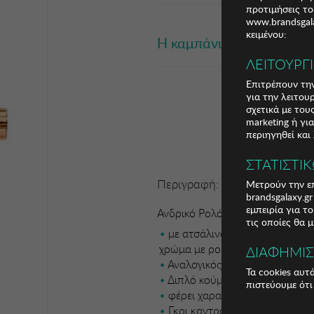
προτιμήσεις το
www.brandsgala
κειμένου:
Η καμπάνια έχει λήξει
ΛΕΙΤΟΥΡΓ
Επιτρέπουν την
για την λειτου
σχετικά με το
marketing ή γι
περιηγηθεί και
ΣΤΑΤΙΣΤΙ
Περιγραφή:
Μετρούν την επ
brandsgalaxy.g
εμπειρία για τ
Ανδρικό Ρολόι Breeze
τις οποίες θα 
με ατσάλινο μπρασελέ με ματ
χρώμα με ροζ χρυσή στεφάνι
ΔΙΑΦΗΜΙ
Αναλογικός μηχανισμός Quartz
Τα cookies αυτ
Διπλό κούμπωμα ασφαλείας ε
πιστεύουμε ότι
φέρει χαραγμένο το λογότυπ
Γκρι καντράν με έξτρα εσωτερ