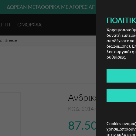
ΔΩΡΕΑΝ ΜΕΤΑΦΟΡΙΚΑ ΜΕ ΑΓΟΡΕΣ ΑΠΌ 49€ ΚΑΙ ΆΝΩ!
ΠΟΛΙΤΙΚ
ΣΠΙΤΙ
ΟΜΟΡΦΙΑ
ΕΙΣΟΔΟΣ 
Χρησιμοποιούμε
δυνατή εμπειρί
όι Breeze
αποδέχεστε να 
διαφήμισης). Ε
λειτουργικότητ
ρυθμίσεις.
Ανδρικό Ρολόι B
ΚΩΔ: 2014712102.6
87.50€
Cookies ονομάζ
χρησιμοποιούντ
στην καλύτερη 