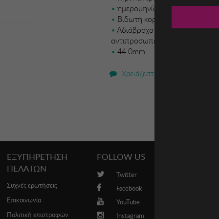
ημερομηνίας και 24ωρης ώρα
Βιδωτή κορώνα με ανάγλυφο 
Αδιάβροχο στα 100 μέτρα (10
αντιπροσωπείας
44.0mm
Χρειάζεστε βοήθεια;
ΕΞΥΠΗΡΕΤΗΣΗ
FOLLOW US
PROMO
ΠΕΛΑΤΩΝ
Twitter
Brands
Συχνές ερωτήσεις
Facebook
Επικοινωνία
YouTube
Πολιτική επιστροφών
Instagram