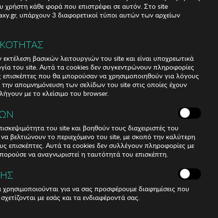
υ χρήστη κάθε φορά που επιστρέφει σε αυτόν. Στο site
xy.gr, υπάρχουν 3 διαφορετικοί τύποι αυτών των αρχείων
ΙΚΟΤΗΤΑΣ
 εκτέλεση βασικών λειτουργιών του site και είναι υποχρεωτικά
ργία του site. Αυτά τα cookies δεν συγκεντρώνουν πληροφορίες
υς επισκέπτες που θα μπορούσαν να χρησιμοποιηθούν για λόγους
α την απομνημόνευση των σελίδων του site στις οποίες έχουν
 λήγουν με το κλείσιμο του browser.
ΚΩΝ
ισκεψιμότητα του site και βοηθούν τους διαχειριστές του
r να βελτιώνουν το περιεχόμενο του site, με σκοπό την καλύτερη
ους επισκέπτες. Αυτά τα cookies δεν συλλέγουν πληροφορίες με
μπορούσε να αναγνωριστεί η ταυτότητά του επισκέπτη.
 επιμετάλλωση σε λευκό χρώμα Ατσάλι κάσα σε λευκό
ΣΗΣ
 ακριβείας
ά χρησιμοποιούνται για να σας προσφέρουμε διαφημίσεις που
ιδικού τύπου
 σχετίζονται με εσάς και τα ενδιαφέροντά σας.
ο
ική στεφάνη στο ίδιο χρώμα ενδείξεις ημέρας