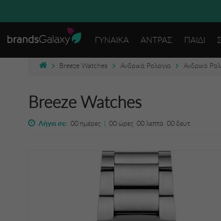
ΓΥΝΑΙΚΑ
ΑΝΤΡΑΣ
ΠΑΙΔΙ
Breeze Watches
Ανδρικά Ρολόγια
Ανδρικό Ρολ
Breeze Watches
Λήγει σε:
00
ημέρες
|
00
ώρες
00
λεπτά
00
δευτ.