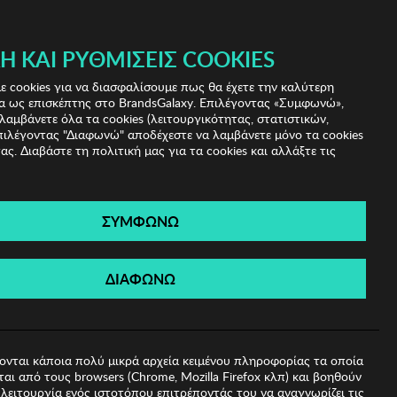
Ή ΚΑΙ ΡΥΘΜΊΣΕΙΣ COOKIES
(0)
- ΕΓΓΡΑΦΗ
ΤΟ ΚΑΛΑΘΙ ΜΟΥ
 cookies για να διασφαλίσουμε πως θα έχετε την καλύτερη
α ως επισκέπτης στο BrandsGalaxy. Επιλέγοντας «Συμφωνώ»,
λαμβάνετε όλα τα cookies (λειτουργικότητας, στατιστικών,
πιλέγοντας "Διαφωνώ" αποδέχεστε να λαμβάνετε μόνο τα cookies
ας. Διαβάστε τη πολιτική μας για τα cookies και αλλάξτε τις
ΣΥΜΦΩΝΩ
reeze
ΔΙΑΦΩΝΩ
ονται κάποια πολύ μικρά αρχεία κειμένου πληροφορίας τα οποία
αι από τους browsers (Chrome, Mozilla Firefox κλπ) και βοηθούν
λειτουργία ενός ιστοτόπου επιτρέποντάς του να αναγνωρίζει τις