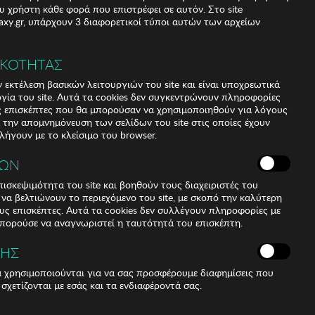
υ χρήστη κάθε φορά που επιστρέφει σε αυτόν. Στο site
xy.gr, υπάρχουν 3 διαφορετικοί τύποι αυτών των αρχείων
ΙΚΟΤΗΤΑΣ
 εκτέλεση βασικών λειτουργιών του site και είναι υποχρεωτικά
ργία του site. Αυτά τα cookies δεν συγκεντρώνουν πληροφορίες
υς επισκέπτες που θα μπορούσαν να χρησιμοποιηθούν για λόγους
α την απομνημόνευση των σελίδων του site στις οποίες έχουν
 λήγουν με το κλείσιμο του browser.
ΚΩΝ
ισκεψιμότητα του site και βοηθούν τους διαχειριστές του
r να βελτιώνουν το περιεχόμενο του site, με σκοπό την καλύτερη
ους επισκέπτες. Αυτά τα cookies δεν συλλέγουν πληροφορίες με
μπορούσε να αναγνωριστεί η ταυτότητά του επισκέπτη.
ΣΗΣ
ά χρησιμοποιούνται για να σας προσφέρουμε διαφημίσεις που
 σχετίζονται με εσάς και τα ενδιαφέροντά σας.
lor Black Panties with embroidered fabric on tulle.