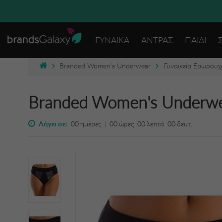
ΓΥΝΑΙΚΑ
ΑΝΤΡΑΣ
ΠΑΙΔΙ
Branded Women's Underwear
Γυναικεία Εσώρουχ
Branded Women's Underw
Λήγει σε:
00
ημέρες
|
00
ώρες
00
λεπτά
00
δευτ.