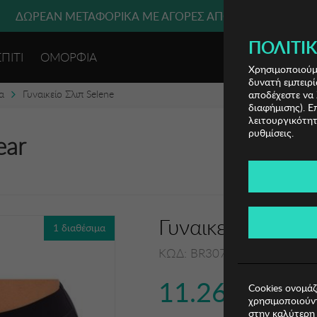
ΔΩΡΕΑΝ ΜΕΤΑΦΟΡΙΚΑ ΜΕ ΑΓΟΡΕΣ ΑΠΌ 49€ ΚΑΙ ΆΝΩ!
ΠΟΛΙΤΙΚ
ΣΠΙΤΙ
ΟΜΟΡΦΙΑ
ΕΙΣΟΔΟΣ 
Χρησιμοποιούμε
δυνατή εμπειρί
α
Γυναικείο Σλιπ Selene
αποδέχεστε να 
διαφήμισης). Ε
λειτουργικότητ
ρυθμίσεις.
ear
Γυναικείο Σλιπ S
1 διαθέσιμα
ΚΩΔ: BR3076-NEGRO006
11.26€
Cookies ονομάζ
χρησιμοποιούντ
στην καλύτερη 