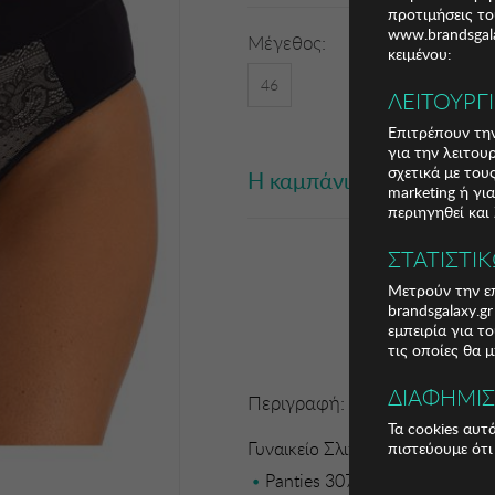
προτιμήσεις το
www.brandsgala
Μέγεθος:
κειμένου:
46
ΛΕΙΤΟΥΡΓ
Επιτρέπουν την
για την λειτου
σχετικά με το
Η καμπάνια έχει λήξει
marketing ή γι
περιηγηθεί και
ΣΤΑΤΙΣΤΙ
Μετρούν την επ
brandsgalaxy.g
εμπειρία για τ
τις οποίες θα 
ΔΙΑΦΗΜΙ
Περιγραφή:
Τα cookies αυτ
Γυναικείο Σλιπ Selene
πιστεύουμε ότι
Panties 3076 women Selene. Co