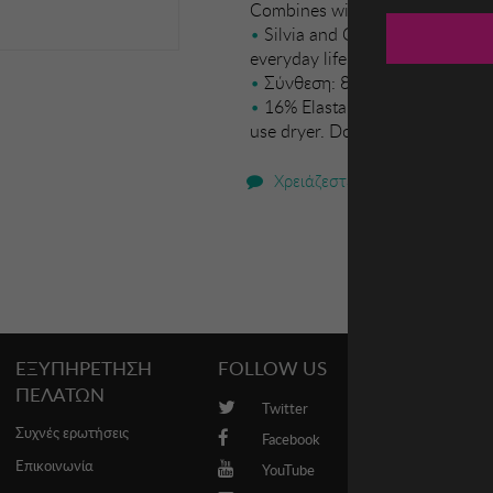
Combines with the Olga
Silvia and Giovanna bras. A 
everyday life.
Σύνθεση: 84% Polyamide
16% Elastane. Handwash. Temp
use dryer. Do not dry clean.
Χρειάζεστε βοήθεια;
ΕΞΥΠΗΡΕΤΗΣΗ
FOLLOW US
PROMO
ΠΕΛΑΤΩΝ
Twitter
Brands
Συχνές ερωτήσεις
Facebook
Επικοινωνία
YouTube