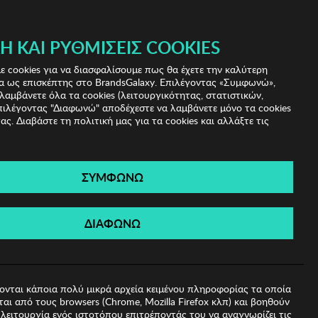
Ή ΚΑΙ ΡΥΘΜΊΣΕΙΣ COOKIES
(0)
- ΕΓΓΡΑΦΗ
ΤΟ ΚΑΛΑΘΙ ΜΟΥ
 cookies για να διασφαλίσουμε πως θα έχετε την καλύτερη
α ως επισκέπτης στο BrandsGalaxy. Επιλέγοντας «Συμφωνώ»,
λαμβάνετε όλα τα cookies (λειτουργικότητας, στατιστικών,
πιλέγοντας "Διαφωνώ" αποδέχεστε να λαμβάνετε μόνο τα cookies
ας. Διαβάστε τη πολιτική μας για τα cookies και αλλάξτε τις
ΣΥΜΦΩΝΩ
elene
ΔΙΑΦΩΝΩ
ονται κάποια πολύ μικρά αρχεία κειμένου πληροφορίας τα οποία
αι από τους browsers (Chrome, Mozilla Firefox κλπ) και βοηθούν
λειτουργία ενός ιστοτόπου επιτρέποντάς του να αναγνωρίζει τις