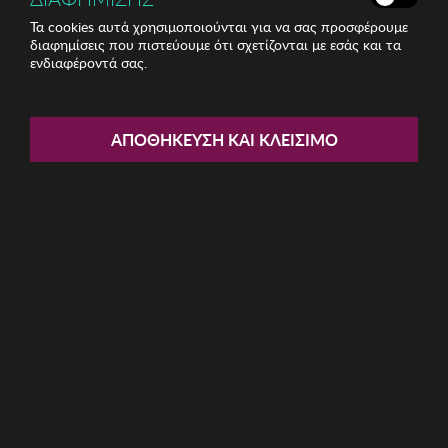
Τα cookies αυτά χρησιμοποιούνται για να σας προσφέρουμε
διαφημίσεις που πιστεύουμε ότι σχετίζονται με εσάς και τα
ενδιαφέροντά σας.
Share:
Ανδρικό Παντελόνι BISTON
ΑΠΟΘΉΚΕΥΣΗ ΚΑΙ ΚΛΕΊΣΙΜΟ
ΚΩΔ: 49-241-001010
26.80€
Μέγεθος:
L
M
S
XXL