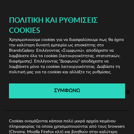
ΔΩΡΕΑΝ ΜΕΤΑΦΟΡΙΚΑ ΜΕ ΠΙΣΤΩΤΙΚΗ Ή ΧΡΕΩΣΤΙΚΗ ΚΑΡΤΑ, PAYPAL & IRIS!
ΠΟΛΙΤΙΚΉ ΚΑΙ ΡΥΘΜΊΣΕΙΣ
COOKIES
Χρησιμοποιούμε cookies για να διασφαλίσουμε πως θα έχετε
Biston
Ανδρικά Παντελόνια
Ανδρικό Παντελόνι
την καλύτερη δυνατή εμπειρία ως επισκέπτης στο
BISTON
BrandsGalaxy. Επιλέγοντας «Συμφωνώ», αποδέχεστε να
λαμβάνετε όλα τα cookies (λειτουργικότητας, στατιστικών,
διαφήμισης). Επιλέγοντας "Διαφωνώ" αποδέχεστε να
λαμβάνετε μόνο τα cookies λειτουργικότητας. Διαβάστε τη
Biston
πολιτική μας για τα cookies και αλλάξτε τις ρυθμίσεις.
Λήγει σε:
00
ημέρες
|
00
ώρες
00
λεπτά
00
δευτ.
ΣΥΜΦΩΝΩ
ΔΙ
Cookies ονομάζονται κάποια πολύ μικρά αρχεία κειμένου
πληροφορίας τα οποία χρησιμοποιούνται από τους browsers
(Chrome, Mozilla Firefox κλπ) και βοηθούν στην καλύτερη