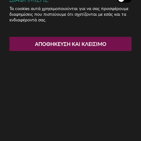
Τα cookies αυτά χρησιμοποιούνται για να σας προσφέρουμε
διαφημίσεις που πιστεύουμε ότι σχετίζονται με εσάς και τα
ενδιαφέροντά σας.
Share:
Γυναικεία Τσάντα Ώμου REPLAY
ΑΠΟΘΉΚΕΥΣΗ ΚΑΙ ΚΛΕΊΣΙΜΟ
ΚΩΔ: 150040482005
47.71€
Η καμπάνια έχει λήξει
Περιγραφή: