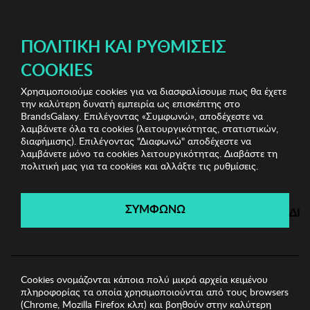
ΔΩΡΕΑΝ ΜΕΤΑΦΟΡΙΚΑ ΜΕ ΑΓΟΡΕΣ ΑΠΌ 49€ ΚΑΙ ΆΝΩ!
ΠΟΛΙΤΙΚΉ ΚΑΙ ΡΥΘΜΊΣΕΙΣ
COOKIES
Χρησιμοποιούμε cookies για να διασφαλίσουμε πως θα έχετε
Bags & Sunglasses Bazaar
Γυναικείες Τσάντες
την καλύτερη δυνατή εμπειρία ως επισκέπτης στο
Γυναικεία Τσάντα Ώμου REPLAY
BrandsGalaxy. Επιλέγοντας «Συμφωνώ», αποδέχεστε να
λαμβάνετε όλα τα cookies (λειτουργικότητας, στατιστικών,
διαφήμισης). Επιλέγοντας "Διαφωνώ" αποδέχεστε να
λαμβάνετε μόνο τα cookies λειτουργικότητας. Διαβάστε τη
Bags & Sunglasses Bazaar
πολιτική μας για τα cookies και αλλάξτε τις ρυθμίσεις.
Λήγει σε:
00
ημέρες
|
00
ώρες
00
λεπτά
00
δευτ.
ΣΥΜΦΩΝΩ
ΔΙ
Cookies ονομάζονται κάποια πολύ μικρά αρχεία κειμένου
πληροφορίας τα οποία χρησιμοποιούνται από τους browsers
(Chrome, Mozilla Firefox κλπ) και βοηθούν στην καλύτερη