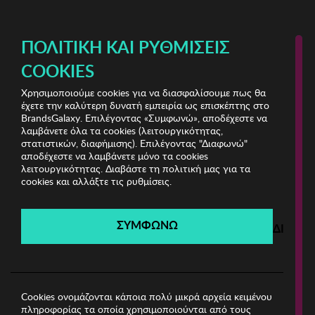
ΔΩΡΕΑΝ ΜΕΤΑΦΟΡΙΚΑ ΜΕ ΑΓΟΡΕΣ ΑΠΌ 49€ ΚΑΙ ΆΝΩ!
ΠΟΛΙΤΙΚΉ ΚΑΙ ΡΥΘΜΊΣΕΙΣ
COOKIES
Χρησιμοποιούμε cookies για να διασφαλίσουμε πως θα
Home Bazaar Vol.2
έχετε την καλύτερη δυνατή εμπειρία ως επισκέπτης στο
BrandsGalaxy. Επιλέγοντας «Συμφωνώ», αποδέχεστε να
λαμβάνετε όλα τα cookies (λειτουργικότητας,
Home Bazaar Vol.2
στατιστικών, διαφήμισης). Επιλέγοντας "Διαφωνώ"
αποδέχεστε να λαμβάνετε μόνο τα cookies
λειτουργικότητας. Διαβάστε τη πολιτική μας για τα
Λήγει σε:
00
ημέρες
|
00
ώρες
00
λεπτά
00
δευτ.
cookies και αλλάξτε τις ρυθμίσεις.
Filters
ΣΥΜΦΩΝΩ
ΔΙΑΦΩ
Η καμπάνια έχει λήξει.
Δείτε τις προσφορές μας από τις διαθέσιμες
καμπάνιες!
Cookies ονομάζονται κάποια πολύ μικρά αρχεία κειμένου
πληροφορίας τα οποία χρησιμοποιούνται από τους