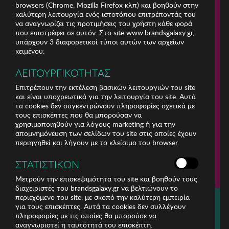
browsers (Chrome, Mozilla Firefox κλπ) και βοηθούν στην
καλύτερη λειτουργία ενός ιστοτόπου επιτρέποντάς του
να αναγνωρίζει τις προτιμήσεις του χρήστη κάθε φορά
που επιστρέφει σε αυτόν. Στο site www.brandsgalaxy.gr,
υπάρχουν 3 διαφορετικοί τύποι αυτών των αρχείων
κειμένου:
ΛΕΙΤΟΥΡΓΙΚΟΤΗΤΑΣ
Επιτρέπουν την εκτέλεση βασικών λειτουργιών του site
και είναι υποχρεωτικά για την λειτουργία του site. Αυτά
τα cookies δεν συγκεντρώνουν πληροφορίες σχετικά με
τους επισκέπτες που θα μπορούσαν να
χρησιμοποιηθούν για λόγους marketing ή για την
απομνημόνευση των σελίδων του site στις οποίες έχουν
περιηγηθεί και λήγουν με το κλείσιμο του browser.
ΕΤΑΙΡΕΙΑ
ΣΤΑΤΙΣΤΙΚΩΝ
ΕΞΥΠΗΡΕΤΗΣΗ ΠΕΛΑΤΩΝ
Μετρούν την επισκεψιμότητα του site και βοηθούν τους
διαχειριστές του brandsgalaxy.gr να βελτιώνουν το
περιεχόμενο του site, με σκοπό την καλύτερη εμπειρία
Για τηλεφωνικές παραγγελίες καλέστε
για τους επισκέπτες. Αυτά τα cookies δεν συλλέγουν
211 18 94 400
πληροφορίες με τις οποίες θα μπορούσε να
(Δευτέρα έως Παρασκευή 9:30 - 14:30 & 24ώρες Φωνητική Πύλη)
αναγνωριστεί η ταυτότητά του επισκέπτη.