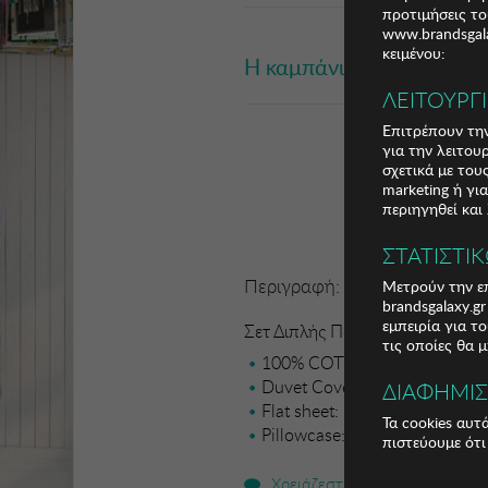
προτιμήσεις το
www.brandsgala
κειμένου:
Η καμπάνια έχει λήξει
ΛΕΙΤΟΥΡΓ
Επιτρέπουν την
για την λειτου
σχετικά με το
marketing ή γι
περιηγηθεί και
ΣΤΑΤΙΣΤΙ
Περιγραφή:
Μετρούν την επ
brandsgalaxy.g
εμπειρία για τ
Σετ Διπλής Παπλωματοθήκης Mi
τις οποίες θα 
100% COTTON RANFORCE
Duvet Cover: 200 x 220 cm
ΔΙΑΦΗΜΙ
Flat sheet: 240 x 260 cm
Τα cookies αυτ
Pillowcase: 50 x 70 cm (2 Piec
πιστεύουμε ότι
Χρειάζεστε βοήθεια;