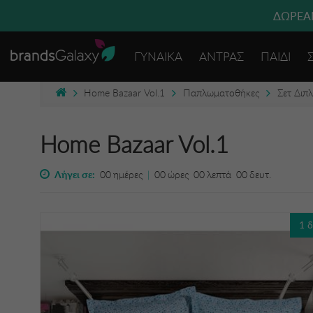
ΔΩΡΕΑΝ
ΓΥΝΑΙΚΑ
ΑΝΤΡΑΣ
ΠΑΙΔΙ
Home Bazaar Vol.1
Παπλωματοθήκες
Σετ Διπ
Home Bazaar Vol.1
Λήγει σε:
00
ημέρες
|
00
ώρες
00
λεπτά
00
δευτ.
1 