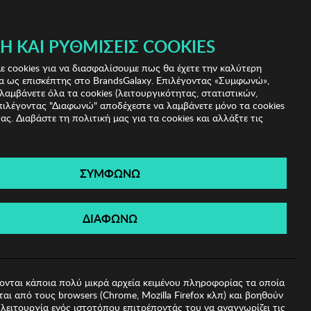
 & IRIS!
Ή ΚΑΙ ΡΥΘΜΊΣΕΙΣ COOKIES
(0)
- ΕΓΓΡΑΦΗ
ΤΟ ΚΑΛΑΘΙ ΜΟΥ
 cookies για να διασφαλίσουμε πως θα έχετε την καλύτερη
α ως επισκέπτης στο BrandsGalaxy. Επιλέγοντας «Συμφωνώ»,
λαμβάνετε όλα τα cookies (λειτουργικότητας, στατιστικών,
πιλέγοντας "Διαφωνώ" αποδέχεστε να λαμβάνετε μόνο τα cookies
ας. Διαβάστε τη πολιτική μας για τα cookies και αλλάξτε τις
ΣΥΜΦΩΝΩ
ωματοθήκης Mijolnir
ΔΙΑΦΩΝΩ
ονται κάποια πολύ μικρά αρχεία κειμένου πληροφορίας τα οποία
αι από τους browsers (Chrome, Mozilla Firefox κλπ) και βοηθούν
λειτουργία ενός ιστοτόπου επιτρέποντάς του να αναγνωρίζει τις