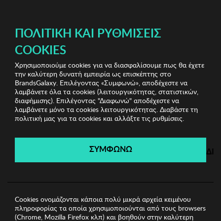
ΔΩΡΕΑΝ ΜΕΤΑΦΟΡΙΚΑ ΜΕ ΑΓΟΡΕΣ ΑΠΌ 49€ ΚΑΙ ΆΝΩ!
ΠΟΛΙΤΙΚΉ ΚΑΙ ΡΥΘΜΊΣΕΙΣ
COOKIES
Χρησιμοποιούμε cookies για να διασφαλίσουμε πως θα έχετε
Home Bazaar Vol.1
Πετσέτες
Σετ Πετσέτες 3 Τεμ.
την καλύτερη δυνατή εμπειρία ως επισκέπτης στο
ΑΝΕΜΟΣ
BrandsGalaxy. Επιλέγοντας «Συμφωνώ», αποδέχεστε να
λαμβάνετε όλα τα cookies (λειτουργικότητας, στατιστικών,
διαφήμισης). Επιλέγοντας "Διαφωνώ" αποδέχεστε να
λαμβάνετε μόνο τα cookies λειτουργικότητας. Διαβάστε τη
Home Bazaar Vol.1
πολιτική μας για τα cookies και αλλάξτε τις ρυθμίσεις.
Λήγει σε:
00
ημέρες
|
00
ώρες
00
λεπτά
00
δευτ.
ΣΥΜΦΩΝΩ
ΔΙ
Cookies ονομάζονται κάποια πολύ μικρά αρχεία κειμένου
πληροφορίας τα οποία χρησιμοποιούνται από τους browsers
(Chrome, Mozilla Firefox κλπ) και βοηθούν στην καλύτερη