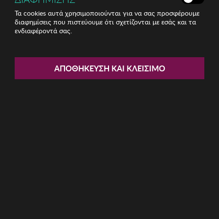
Τα cookies αυτά χρησιμοποιούνται για να σας προσφέρουμε
διαφημίσεις που πιστεύουμε ότι σχετίζονται με εσάς και τα
ενδιαφέροντά σας.
Share:
Σετ Πετσέτες 3 Τεμ. ΑΝΕΜΟΣ
ΑΠΟΘΉΚΕΥΣΗ ΚΑΙ ΚΛΕΊΣΙΜΟ
ΚΩΔ: ANEMOS-0213055
21.18€
Η καμπάνια έχει λήξει
Περιγραφή: