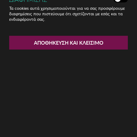
Τα cookies αυτά χρησιμοποιούνται για να σας προσφέρουμε
διαφημίσεις που πιστεύουμε ότι σχετίζονται με εσάς και τα
ενδιαφέροντά σας.
Share:
Ανδρικά Γυαλιά Ηλίου Winona
ΑΠΟΘΉΚΕΥΣΗ ΚΑΙ ΚΛΕΊΣΙΜΟ
ΚΩΔ: 761WNA1601
9.86€
Η καμπάνια έχει λήξει
Περιγραφή: