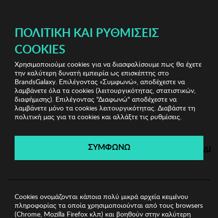
ΔΩΡΕΑΝ ΜΕΤΑΦΟΡΙΚΑ ΜΕ ΠΙΣΤΩΤΙΚΗ Ή ΧΡΕΩΣΤΙΚΗ ΚΑΡΤΑ, PAYPAL & IRIS!
ΠΟΛΙΤΙΚΉ ΚΑΙ ΡΥΘΜΊΣΕΙΣ
COOKIES
Χρησιμοποιούμε cookies για να διασφαλίσουμε πως θα έχετε
Winona Sunglasses
Ανδρικά Γυαλιά Ηλίου
Ανδρικά
την καλύτερη δυνατή εμπειρία ως επισκέπτης στο
Γυαλιά Ηλίου Winona
BrandsGalaxy. Επιλέγοντας «Συμφωνώ», αποδέχεστε να
λαμβάνετε όλα τα cookies (λειτουργικότητας, στατιστικών,
διαφήμισης). Επιλέγοντας "Διαφωνώ" αποδέχεστε να
λαμβάνετε μόνο τα cookies λειτουργικότητας. Διαβάστε τη
Winona Sunglasses
πολιτική μας για τα cookies και αλλάξτε τις ρυθμίσεις.
Λήγει σε:
00
ημέρες
|
00
ώρες
00
λεπτά
00
δευτ.
ΣΥΜΦΩΝΩ
ΔΙ
Cookies ονομάζονται κάποια πολύ μικρά αρχεία κειμένου
πληροφορίας τα οποία χρησιμοποιούνται από τους browsers
(Chrome, Mozilla Firefox κλπ) και βοηθούν στην καλύτερη