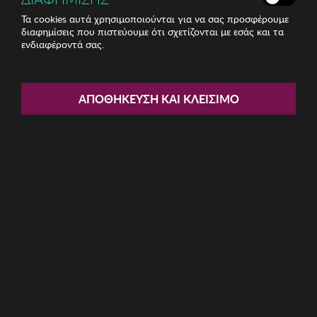
Τα cookies αυτά χρησιμοποιούνται για να σας προσφέρουμε
διαφημίσεις που πιστεύουμε ότι σχετίζονται με εσάς και τα
ενδιαφέροντά σας.
Share:
Ανδρικά Γυαλιά Ηλίου Winona
ΑΠΟΘΉΚΕΥΣΗ ΚΑΙ ΚΛΕΊΣΙΜΟ
ΚΩΔ: 761WNA1589
7.36€
Η καμπάνια έχει λήξει
Περιγραφή: