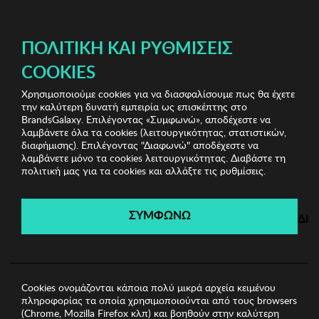
ΔΩΡΕΑΝ ΜΕΤΑΦΟΡΙΚΑ ΜΕ ΠΙΣΤΩΤΙΚΗ Ή ΧΡΕΩΣΤΙΚΗ ΚΑΡΤΑ, PAYPAL & IRIS!
ΠΟΛΙΤΙΚΉ ΚΑΙ ΡΥΘΜΊΣΕΙΣ
COOKIES
Χρησιμοποιούμε cookies για να διασφαλίσουμε πως θα έχετε
Winona Sunglasses
Ανδρικά Γυαλιά Ηλίου
Ανδρικά
την καλύτερη δυνατή εμπειρία ως επισκέπτης στο
Γυαλιά Ηλίου Winona
BrandsGalaxy. Επιλέγοντας «Συμφωνώ», αποδέχεστε να
λαμβάνετε όλα τα cookies (λειτουργικότητας, στατιστικών,
διαφήμισης). Επιλέγοντας "Διαφωνώ" αποδέχεστε να
λαμβάνετε μόνο τα cookies λειτουργικότητας. Διαβάστε τη
Winona Sunglasses
πολιτική μας για τα cookies και αλλάξτε τις ρυθμίσεις.
Λήγει σε:
00
ημέρες
|
00
ώρες
00
λεπτά
00
δευτ.
ΣΥΜΦΩΝΩ
ΔΙ
Cookies ονομάζονται κάποια πολύ μικρά αρχεία κειμένου
πληροφορίας τα οποία χρησιμοποιούνται από τους browsers
(Chrome, Mozilla Firefox κλπ) και βοηθούν στην καλύτερη