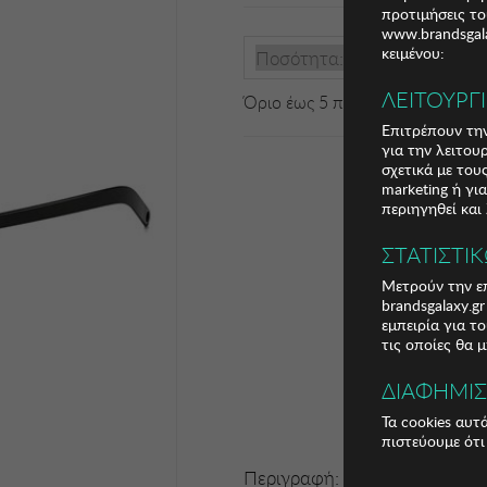
προτιμήσεις το
www.brandsgala
κειμένου:
Ποσότητα:
ΛΕΙΤΟΥΡΓ
Όριο έως 5 προϊόν(τα) ανά παρ
Επιτρέπουν την
για την λειτου
σχετικά με το
marketing ή γι
περιηγηθεί και
ΣΤΑΤΙΣΤΙ
Μετρούν την επ
brandsgalaxy.g
εμπειρία για τ
τις οποίες θα 
ΔΙΑΦΗΜΙ
Τα cookies αυτ
πιστεύουμε ότι
Περιγραφή: