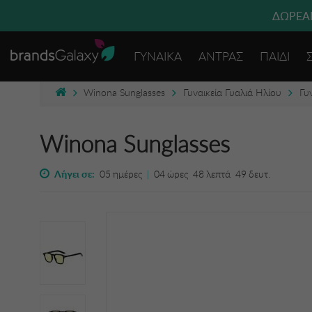
ΔΩΡΕΑΝ
ΓΥΝΑΙΚΑ
ΑΝΤΡΑΣ
ΠΑΙΔΙ
Winona Sunglasses
Γυναικεία Γυαλιά Ηλίου
Γυ
Winona Sunglasses
Λήγει σε:
05
ημέρες
|
04
ώρες
48
λεπτά
49
δευτ.