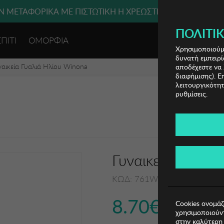
 ΜΕΤΑΦΟΡΙΚΑ ΜΕ ΠΙΣΤΩΤΙΚΗ Ή ΧΡΕΩΣΤΙΚΗ ΚΑΡΤΑ, PAYPAL
ΠΟΛΙΤΙΚ
ΣΠΙΤΙ
ΟΜΟΡΦΙΑ
ΕΙΣΟΔΟΣ 
Χρησιμοποιούμε
δυνατή εμπειρί
ναικεία Γυαλιά Ηλίου Winona
αποδέχεστε να 
διαφήμισης). Ε
λειτουργικότητ
ρυθμίσεις.
Γυναικεία Γυαλι
ΚΩΔ: 761WNA1332
8.70€
Cookies ονομάζ
χρησιμοποιούντ
στην καλύτερη 