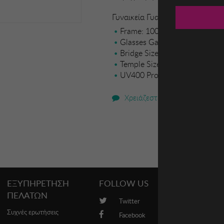
Γυναικεία Γυαλιά Ηλίου Winona
Frame: 100% PLASTIC
Glasses Gauge Size: 52 mm
Bridge Size: 14 mm
Temple Size: 150 mm
UV400 Protection
Χρειάζεστε βοήθεια;
ΕΞΥΠΗΡΕΤΗΣΗ
FOLLOW US
PROMO
ΠΕΛΑΤΩΝ
Twitter
Brands
Συχνές ερωτήσεις
Facebook