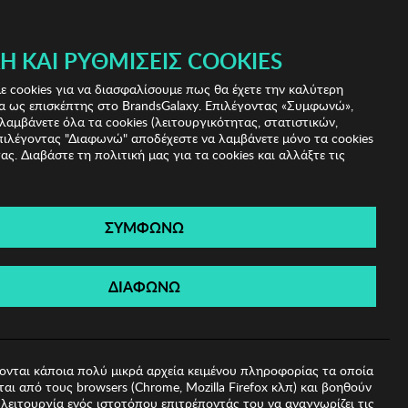
 & IRIS!
Ή ΚΑΙ ΡΥΘΜΊΣΕΙΣ COOKIES
(0)
- ΕΓΓΡΑΦΗ
ΤΟ ΚΑΛΑΘΙ ΜΟΥ
 cookies για να διασφαλίσουμε πως θα έχετε την καλύτερη
α ως επισκέπτης στο BrandsGalaxy. Επιλέγοντας «Συμφωνώ»,
λαμβάνετε όλα τα cookies (λειτουργικότητας, στατιστικών,
πιλέγοντας "Διαφωνώ" αποδέχεστε να λαμβάνετε μόνο τα cookies
ας. Διαβάστε τη πολιτική μας για τα cookies και αλλάξτε τις
ΣΥΜΦΩΝΩ
ά Ηλίου Winona
ΔΙΑΦΩΝΩ
ονται κάποια πολύ μικρά αρχεία κειμένου πληροφορίας τα οποία
αι από τους browsers (Chrome, Mozilla Firefox κλπ) και βοηθούν
λειτουργία ενός ιστοτόπου επιτρέποντάς του να αναγνωρίζει τις