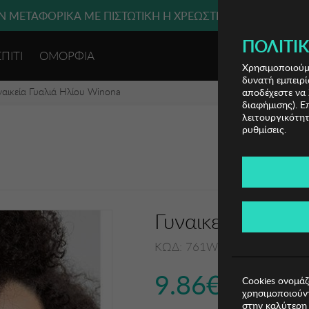
 ΜΕΤΑΦΟΡΙΚΑ ΜΕ ΠΙΣΤΩΤΙΚΗ Ή ΧΡΕΩΣΤΙΚΗ ΚΑΡΤΑ, PAYPAL
ΔΩΡΕΑΝ ΜΕΤΑΦΟΡΙΚΑ ΜΕ ΑΓΟΡΕΣ ΑΠΌ 49€ ΚΑΙ ΆΝΩ!
ΠΟΛΙΤΙΚ
ΣΠΙΤΙ
ΟΜΟΡΦΙΑ
ΕΙΣΟΔΟΣ 
Χρησιμοποιούμε
δυνατή εμπειρί
ναικεία Γυαλιά Ηλίου Winona
αποδέχεστε να 
διαφήμισης). Ε
λειτουργικότητ
ρυθμίσεις.
Γυναικεία Γυαλι
ΚΩΔ: 761WNA1196
9.86€
Cookies ονομάζ
χρησιμοποιούντ
στην καλύτερη 