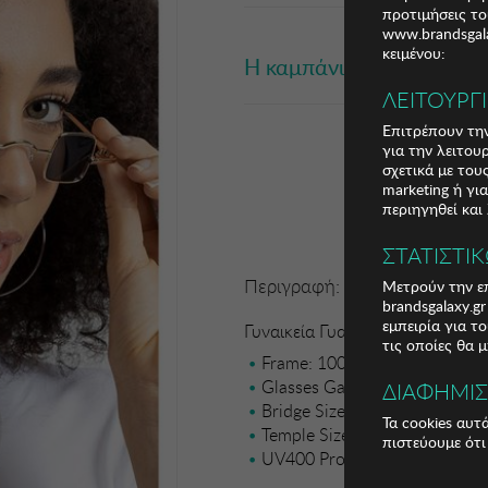
προτιμήσεις το
www.brandsgala
κειμένου:
Η καμπάνια έχει λήξει
ΛΕΙΤΟΥΡΓ
Επιτρέπουν την
για την λειτου
σχετικά με το
marketing ή γι
περιηγηθεί και
ΣΤΑΤΙΣΤΙ
Περιγραφή:
Μετρούν την επ
brandsgalaxy.g
εμπειρία για τ
Γυναικεία Γυαλιά Ηλίου Winona
τις οποίες θα 
Frame: 100% PLASTIC
Glasses Gauge Size: 49 mm
ΔΙΑΦΗΜΙ
Bridge Size: 14 mm
Τα cookies αυτ
Temple Size: 150 mm
πιστεύουμε ότι
UV400 Protection