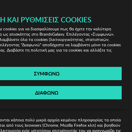
 & IRIS!
Ή ΚΑΙ ΡΥΘΜΊΣΕΙΣ COOKIES
(0)
- ΕΓΓΡΑΦΗ
ΤΟ ΚΑΛΑΘΙ ΜΟΥ
 cookies για να διασφαλίσουμε πως θα έχετε την καλύτερη
α ως επισκέπτης στο BrandsGalaxy. Επιλέγοντας «Συμφωνώ»,
λαμβάνετε όλα τα cookies (λειτουργικότητας, στατιστικών,
πιλέγοντας "Διαφωνώ" αποδέχεστε να λαμβάνετε μόνο τα cookies
ας. Διαβάστε τη πολιτική μας για τα cookies και αλλάξτε τις
ΣΥΜΦΩΝΩ
ά Ηλίου Winona
ΔΙΑΦΩΝΩ
ονται κάποια πολύ μικρά αρχεία κειμένου πληροφορίας τα οποία
αι από τους browsers (Chrome, Mozilla Firefox κλπ) και βοηθούν
λειτουργία ενός ιστοτόπου επιτρέποντάς του να αναγνωρίζει τις