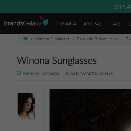
ΔΩΡΕΑΝ
ΓΥΝΑΙΚΑ
ΑΝΤΡΑΣ
ΠΑΙΔΙ
Winona Sunglasses
Γυναικεία Γυαλιά Ηλίου
Γυ
Winona Sunglasses
Λήγει σε:
00
ημέρες
|
00
ώρες
00
λεπτά
00
δευτ.