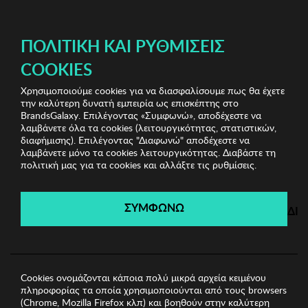
ΔΩΡΕΑΝ ΜΕΤΑΦΟΡΙΚΑ ΜΕ ΠΙΣΤΩΤΙΚΗ Ή ΧΡΕΩΣΤΙΚΗ ΚΑΡΤΑ, PAYPAL & IRIS!
ΠΟΛΙΤΙΚΉ ΚΑΙ ΡΥΘΜΊΣΕΙΣ
COOKIES
Χρησιμοποιούμε cookies για να διασφαλίσουμε πως θα έχετε
Biston
Ανδρικά Μπουφάν
Ανδρικό Μπουφάν
την καλύτερη δυνατή εμπειρία ως επισκέπτης στο
BISTON
BrandsGalaxy. Επιλέγοντας «Συμφωνώ», αποδέχεστε να
λαμβάνετε όλα τα cookies (λειτουργικότητας, στατιστικών,
διαφήμισης). Επιλέγοντας "Διαφωνώ" αποδέχεστε να
λαμβάνετε μόνο τα cookies λειτουργικότητας. Διαβάστε τη
Biston
πολιτική μας για τα cookies και αλλάξτε τις ρυθμίσεις.
Λήγει σε:
00
ημέρες
|
00
ώρες
00
λεπτά
00
δευτ.
ΣΥΜΦΩΝΩ
ΔΙ
Cookies ονομάζονται κάποια πολύ μικρά αρχεία κειμένου
πληροφορίας τα οποία χρησιμοποιούνται από τους browsers
(Chrome, Mozilla Firefox κλπ) και βοηθούν στην καλύτερη