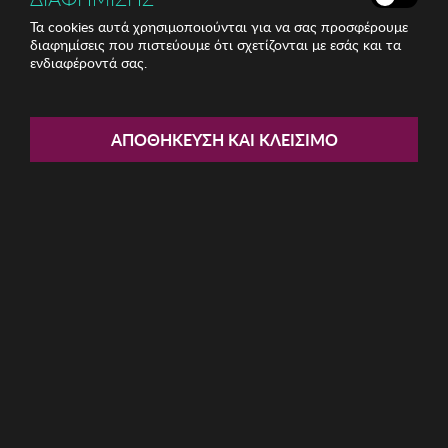
Τα cookies αυτά χρησιμοποιούνται για να σας προσφέρουμε
διαφημίσεις που πιστεύουμε ότι σχετίζονται με εσάς και τα
ενδιαφέροντά σας.
Share:
Ανδρικό Μπουφάν BISTON
ΑΠΟΘΉΚΕΥΣΗ ΚΑΙ ΚΛΕΊΣΙΜΟ
ΚΩΔ: 49-201-001006
43.50€
Μέγεθος:
L
M
S
XL